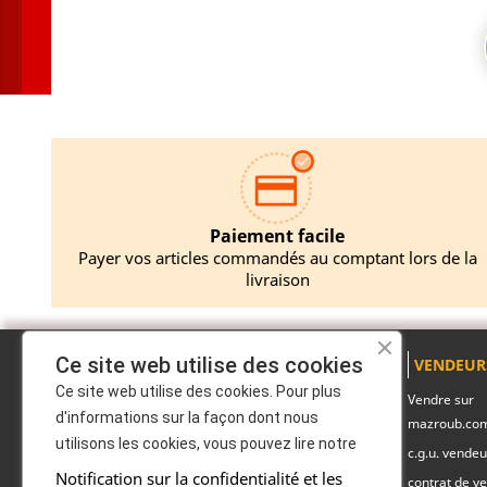
Paiement facile
Payer vos articles commandés au comptant lors de la
livraison
Ce site web utilise des cookies
A PROPOS
PRODUITS
VENDEUR
Ce site web utilise des cookies. Pour plus
Mentions légales
Promotions
Vendre sur
d'informations sur la façon dont nous
mazroub.co
A propos
Nouveaux produits
utilisons les cookies, vous pouvez lire notre
c.g.u. vendeu
Politique de
Pack produits
Notification sur la confidentialité et les
confidentialité
contrat de ve