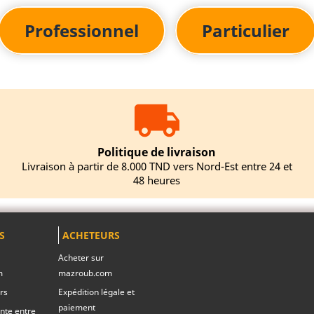
Professionnel
Particulier
Politique de livraison
Livraison à partir de 8.000 TND vers Nord-Est entre 24 et
48 heures
S
ACHETEURS
Acheter sur
m
mazroub.com
rs
Expédition légale et
paiement
nte entre