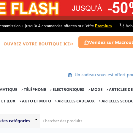
commission + jusqu'à 4 commandes offertes sur l'offre
Premium
Ach
Vendez sur Mazrou
OUVREZ VOTRE BOUTIQUE ICI
Un cadeau vous est o
MATIQUE
›
TÉLÉPHONE
›
ELECTRONIQUES
›
MODE
›
ARTICLES D
 ET JEUX
›
AUTO ET MOTO
› ARTICLES CADEAUX
›
ARTICLES SCOLA