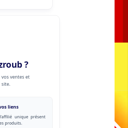
zroub ?
r vos ventes et
site.
vos liens
'affilié unique présent
es produits.