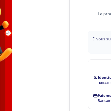
Le pro
Il vous s
Identit
naissan
Paieme
Bancair