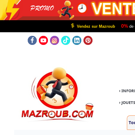
0%
Vendez sur Mazroub
de 
›
INFOR
›
JOUETS