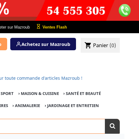
eter sur Mazroub
Ventes Flash
b
Achetez sur Mazroub
shopping_cart
Panier
(0)
ffert pour toute commande d'articles Mazroub !
E SPORT
›
MAISON & CUISINE
›
SANTÉ ET BEAUTÉ
IRES
›
ANIMALERIE
›
JARDINAGE ET ENTRETIEN