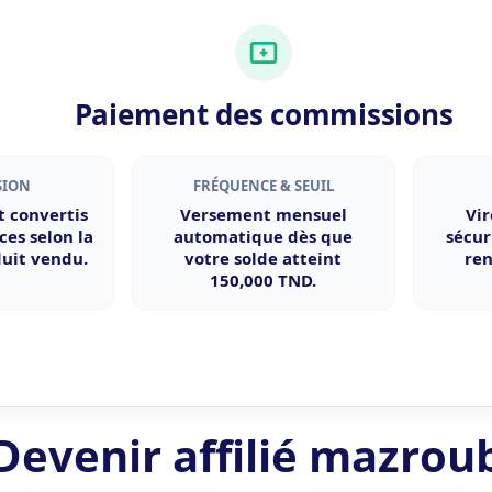
Paiement des commissions
SION
FRÉQUENCE & SEUIL
t convertis
Versement mensuel
Vi
ces selon la
automatique dès que
sécur
duit vendu.
votre solde atteint
ren
150,000 TND
.
Devenir affilié mazrou