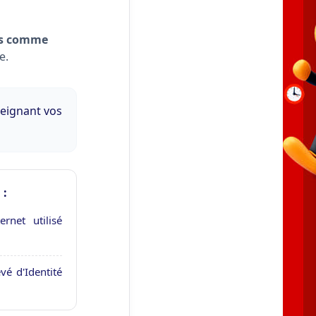
rs comme
e.
seignant vos
 :
rnet utilisé
é d'Identité