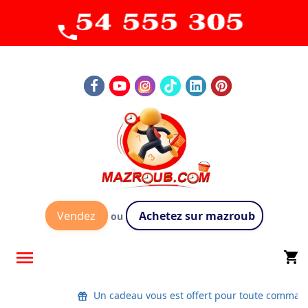
Vendez
Achetez sur mazroub
ou

shopping_cart
Un cadeau vous est offert pour toute comman