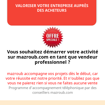
VALORISER VOTRE ENTREPRISE AUPRÈS
DES ACHETEURS
Vous souhaitez démarrer votre activité
sur mazroub.com en tant que vendeur
professionnel ?
mazroub accompagne vos projets dès le début, car
votre réussite est notre priorité. Et n'oubliez pas que
vous ne paierez rien si vous ne faites aucune vente
Programme d’accompagnement téléphonique par des
conseillers mazroub.com