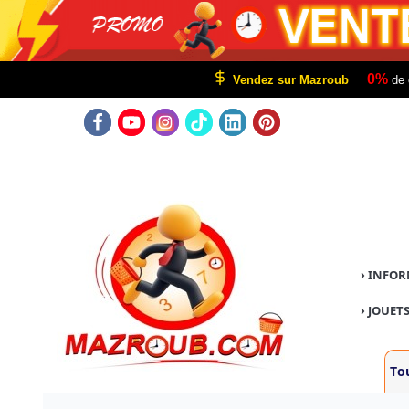
0%
Vendez sur Mazroub
de 
›
INFOR
›
JOUETS