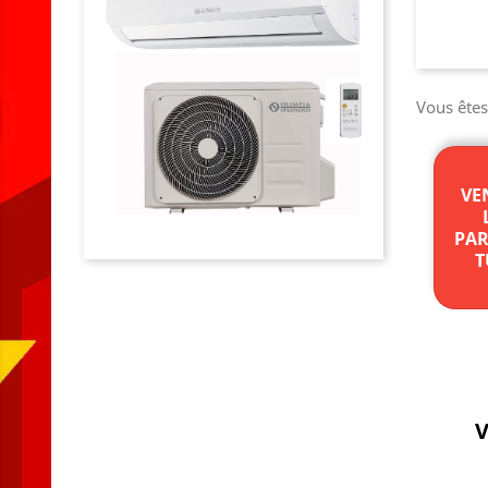
Vous ête
VE
PAR
T
V