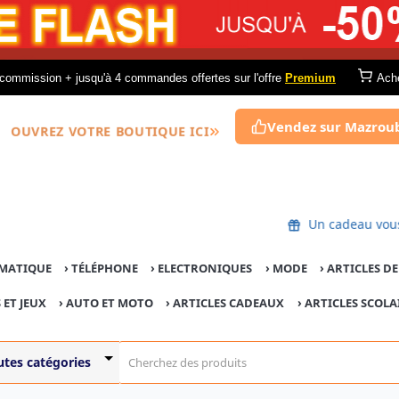
commission + jusqu'à 4 commandes offertes sur l'offre
Premium
Ach
Vendez sur Mazrou
OUVREZ VOTRE BOUTIQUE ICI
Un cadeau vou
MATIQUE
›
TÉLÉPHONE
›
ELECTRONIQUES
›
MODE
›
ARTICLES D
 ET JEUX
›
AUTO ET MOTO
› ARTICLES CADEAUX
›
ARTICLES SCOLA