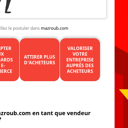
llez le postuler dans
mazroub.com
APTER
VALORISER
UX
VOTRE
ATTIRER PLUS
DARDS
ENTREPRISE
D'ACHETEURS
 E-
AUPRÈS DES
ERCE
ACHETEURS
mazroub.com en tant que vendeur
?