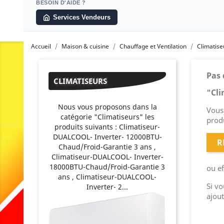
BESOIN D'AIDE ?
Services Vendeurs
Accueil
Maison & cuisine
Chauffage et Ventilation
Climatise
Pas 
CLIMATISEURS
"Cli
Nous vous proposons dans la
Vous 
catégorie "Climatiseurs" les
produ
produits suivants : Climatiseur-
DUALCOOL- Inverter- 12000BTU-
R
Chaud/Froid-Garantie 3 ans ,
Climatiseur-DUALCOOL- Inverter-
18000BTU-Chaud/Froid-Garantie 3
ou e
ans , Climatiseur-DUALCOOL-
Si vo
Inverter- 2...
ajou