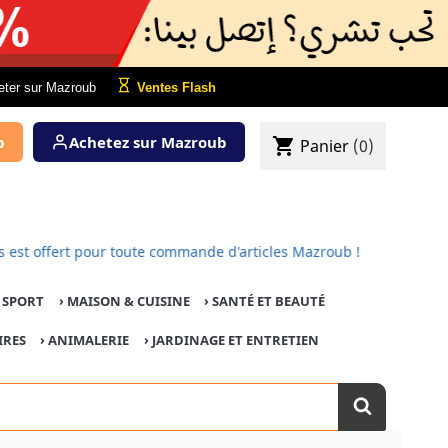
eter sur Mazroub
Ventes Flash
b
Achetez sur Mazroub
shopping_cart
Panier
(0)
s est offert pour toute commande d'articles Mazroub !
E SPORT
›
MAISON & CUISINE
›
SANTÉ ET BEAUTÉ
IRES
›
ANIMALERIE
›
JARDINAGE ET ENTRETIEN