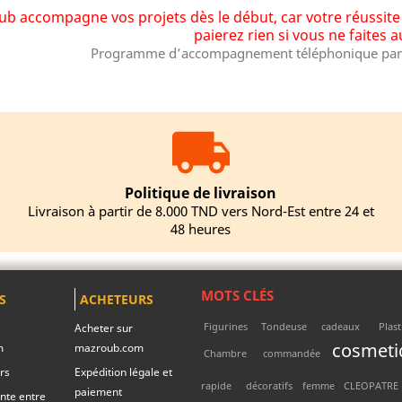
b accompagne vos projets dès le début, car votre réussite e
paierez rien si vous ne faites 
Programme d’accompagnement téléphonique par 
Politique de livraison
Livraison à partir de 8.000 TND vers Nord-Est entre 24 et
48 heures
MOTS CLÉS
S
ACHETEURS
Figurines
Tondeuse
cadeaux
Plas
Acheter sur
cosmeti
m
mazroub.com
Chambre
commandée
rs
Expédition légale et
rapide
décoratifs
femme
CLEOPATRE
paiement
nte entre