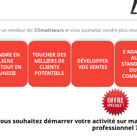
s un vendeur de:
Climatiseurs
et vous souhaitez vendre plus veui
S'AD
NDRE EN
TOUCHER DES
A
LIGNE
MILLIERS DE
DÉVELOPPER
STAN
TOUT EN
CLIENTS
VOS VENTES
DU
UNISIE
POTENTIELS
COMM
ous souhaitez démarrer votre activité sur 
professionnel 