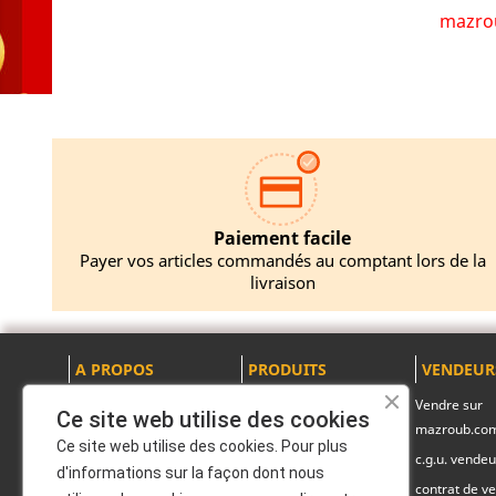
mazrou
Paiement facile
Payer vos articles commandés au comptant lors de la
livraison
A PROPOS
PRODUITS
VENDEUR
Mentions légales
Promotions
Vendre sur
Ce site web utilise des cookies
mazroub.co
A propos
Nouveaux produits
Ce site web utilise des cookies. Pour plus
c.g.u. vendeu
Politique de
Pack produits
d'informations sur la façon dont nous
confidentialité
contrat de ve
Marques officiels