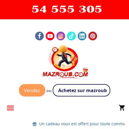
Vendez
Achetez sur mazroub
ou

shopping_cart
Un cadeau vous est offert pour toute comman