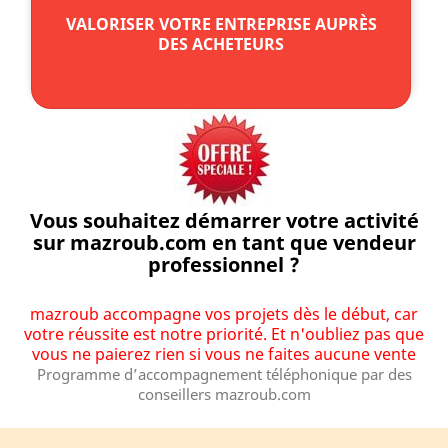
VALORISER VOTRE ENTREPRISE AUPRÈS
DES ACHETEURS
Vous souhaitez démarrer votre activité
sur mazroub.com en tant que vendeur
professionnel ?
mazroub accompagne vos projets dès le début, car
votre réussite est notre priorité. Et n'oubliez pas que
vous ne paierez rien si vous ne faites aucune vente
Programme d’accompagnement téléphonique par des
conseillers mazroub.com