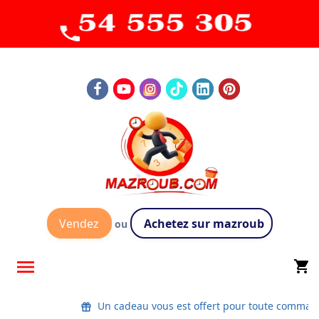
Vendez
Achetez sur mazroub
ou

shopping_cart
Un cadeau vous est offert pour toute comman