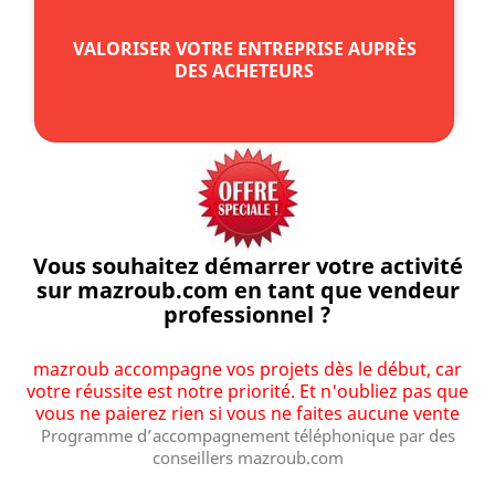
VALORISER VOTRE ENTREPRISE AUPRÈS
DES ACHETEURS
Vous souhaitez démarrer votre activité
sur mazroub.com en tant que vendeur
professionnel ?
mazroub accompagne vos projets dès le début, car
votre réussite est notre priorité. Et n'oubliez pas que
vous ne paierez rien si vous ne faites aucune vente
Programme d’accompagnement téléphonique par des
conseillers mazroub.com