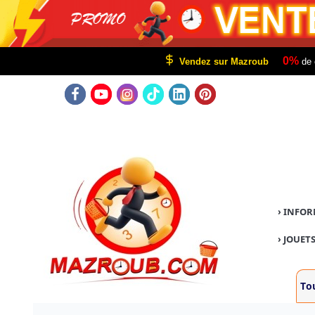
0%
Vendez sur Mazroub
de 
›
INFOR
›
JOUETS