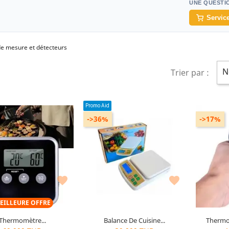
UNE QUESTI
Service
de mesure et détecteurs
N
Trier par :
Promo Aid
->36%
->17%


EILLEURE OFFRE
Thermomètre...
Balance De Cuisine...
Thermo
9
articles restants
10
articles restants
1