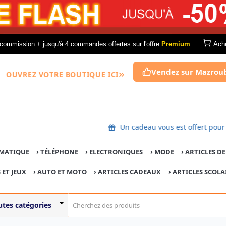
commission + jusqu'à 4 commandes offertes sur l'offre
Premium
Ach
Vendez sur Mazrou
OUVREZ VOTRE BOUTIQUE ICI
Un cadeau vous est offert 
MATIQUE
›
TÉLÉPHONE
›
ELECTRONIQUES
›
MODE
›
ARTICLES D
 ET JEUX
›
AUTO ET MOTO
› ARTICLES CADEAUX
›
ARTICLES SCOLA