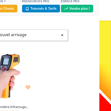
ON ?
RESSOURCES PRO
ESPACE PRO
s Clients
Tutoriels & Tarifs
Vendre plus !
ouvel arrivage


mètre Infrarouge...
0
articles restants