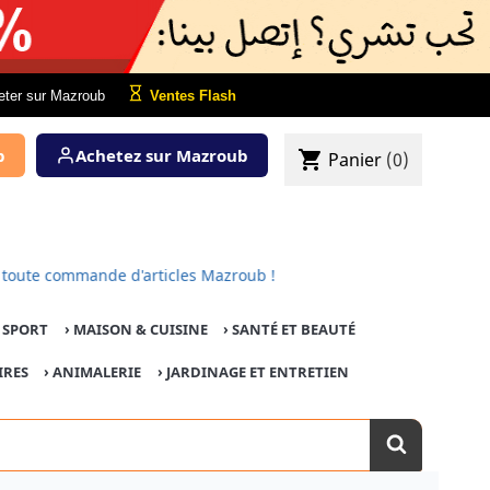
eter sur Mazroub
Ventes Flash
b
Achetez sur Mazroub
shopping_cart
Panier
(0)
pour toute commande d'articles Mazroub !
E SPORT
›
MAISON & CUISINE
›
SANTÉ ET BEAUTÉ
IRES
›
ANIMALERIE
›
JARDINAGE ET ENTRETIEN