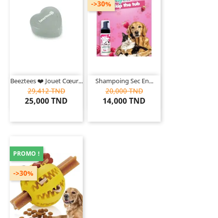
->30%
Beeztees ❤️ Jouet Cœur...
Shampoing Sec En...
29,412 TND
20,000 TND
25,000 TND
14,000 TND
PROMO !
->30%