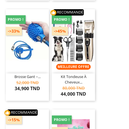
RECOMMANDÉ
thumb_up
PROMO !
PROMO !
->33%
->45%
MEILLEURE OFFRE
Brosse Gant –...
Kit Tondeuse À
Cheveux...
52,000 TND
34,900 TND
80,000 TND
44,000 TND
RECOMMANDÉ
thumb_up
->15%
PROMO !