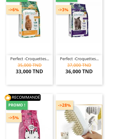
->6%
->3%
Perfect -Croquettes...
Perfect -Croquettes...
35,000 TND
37,000 TND
33,000 TND
36,000 TND
RECOMMANDÉ
thumb_up
->28%
PROMO !
->5%