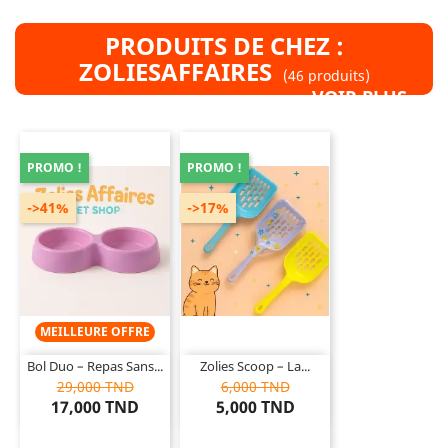
PRODUITS DE CHEZ :
ZOLIESAFFAIRES
(46 produits)
VOIR PLUS »
PROMO !
PROMO !
->41%
->17%
MEILLEURE OFFRE
Bol Duo – Repas Sans...
Zolies Scoop – La...
29,000 TND
6,000 TND
17,000 TND
5,000 TND