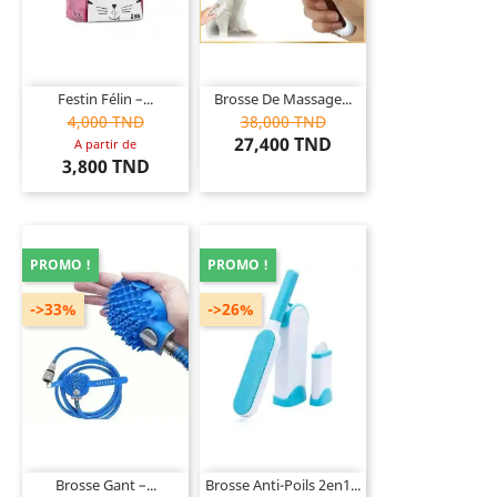
Festin Félin –...
Brosse De Massage...
4,000 TND
38,000 TND
27,400 TND
A partir de
3,800 TND
PROMO !
PROMO !
->33%
->26%
Brosse Gant –...
Brosse Anti-Poils 2en1...