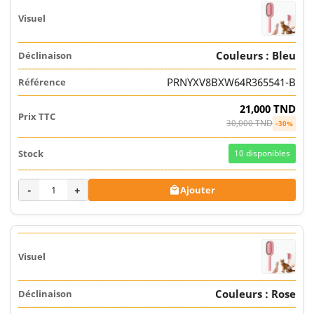
Couleurs : Bleu
PRNYXV8BXW64R365541-B
21,000 TND
30,000 TND
-30%
10
disponibles
-
+
Ajouter

Couleurs : Rose