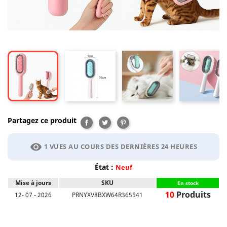
Partagez ce produit
Partager
Tweet
Pinterest
visibility
1 VUES AU COURS DES DERNIÈRES 24 HEURES
État :
Neuf
Mise à jours
SKU
En stock
10
Produits
12- 07 - 2026
PRNYXV8BXW64R365541