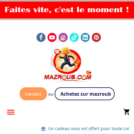
Vendez
Achetez sur mazroub
ou

shopping_cart
Un cadeau vous est offert pour toute co