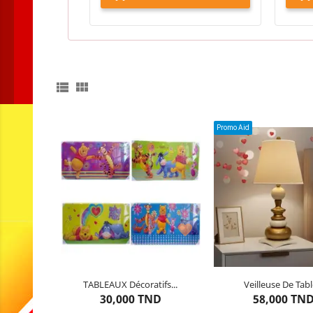


Promo Aid
Couleur : Beige

TABLEAUX Décoratifs...
Veilleuse De Table
4
articles restants
Dernier
article res
30,000 TND
58,000 TN