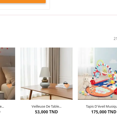
2
Couleur : Beige
Couleur : Rouge
Matière : Coton
Matière : Plastique


...
Veilleuse De Table...
Tapis D'éveil Musiqu
tant
Dernier
article restant
Dernier
article resta
D
53,000 TND
175,000 TND