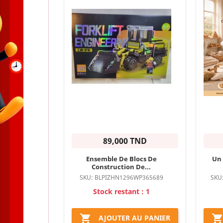
89,000 TND
Ensemble De Blocs De
Un 
Construction De...
SKU: BLPIZHN1296WP365689
SKU
Stock restant : 1

AJOUTER AU PANIER