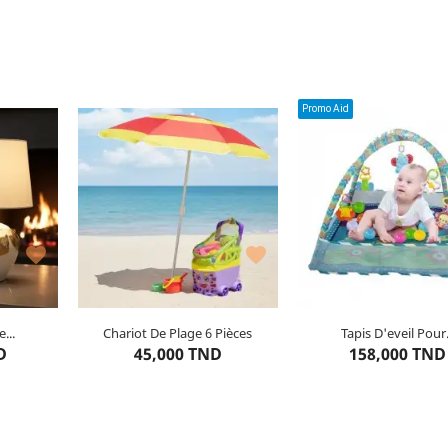
NIER
AJOUTER AU PANIER
AJOUTER AU PAN
Promo Aid
Couleur : Multicolor
Âges : 6 mois et plu
Matière : Plastique


...
Chariot De Plage 6 Pièces
Tapis D'eveil Pour.
tant
Dernier
article restant
Dernier
article resta
D
45,000 TND
158,000 TND
NIER
AJOUTER AU PANIER
AJOUTER AU PAN