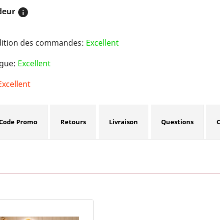
deur
info
dition des commandes:
Excellent
ogue:
Excellent
Excellent
Code Promo
Retours
Livraison
Questions