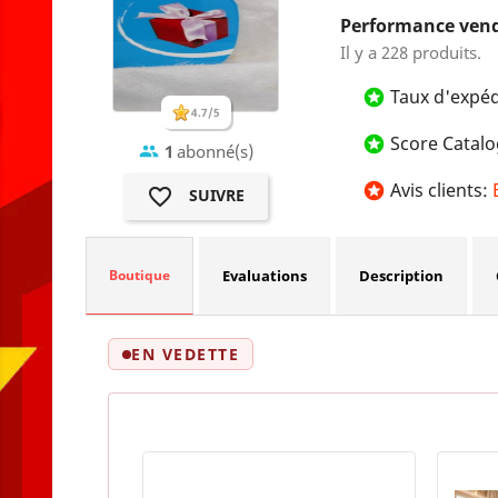
Performance ven
Il y a 228 produits.
Taux d'expé
stars
4.7/5
Score Catal
stars
1
abonné(s)
group
Avis clients:
stars
favorite_border
SUIVRE
Boutique
Evaluations
Description
EN VEDETTE