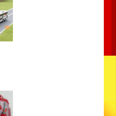

nt
IER
ns