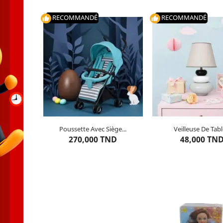
RECOMMANDÉ
RECOMMANDÉ
thumb_up
thumb_up
Couleur : Grège

Poussette Avec Siège...
Veilleuse De Table
Dernier
article restant
2
articles restant
270,000 TND
48,000 TN
AJOUTER AU PANIER
AJOUTER AU PA