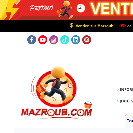
0%
Vendez sur Mazroub
de 
›
INFOR
›
JOUETS