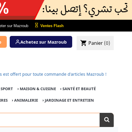
eter sur Mazroub
Ventes Flash
b
Achetez sur Mazroub
shopping_cart
Panier
(0)
 est offert pour toute commande d'articles Mazroub !
E SPORT
›
MAISON & CUISINE
›
SANTÉ ET BEAUTÉ
IRES
›
ANIMALERIE
›
JARDINAGE ET ENTRETIEN