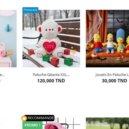
Promo Aid
Couleur : Blanc


...
Peluche Géante XXL...
Jouets En Peluche La
s
2
articles restants
4
articles restants
D
120,000 TND
30,000 TND
NIER
AJOUTER AU PANIER
AJOUTER AU PAN
RECOMMANDÉ
thumb_up
PROMO !