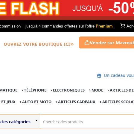
commission + jusqu'à 4 commandes offertes sur l'offre
Premium
Ach
Vendez sur Mazrou
OUVREZ VOTRE BOUTIQUE ICI
Un cadeau vous
MATIQUE
›
TÉLÉPHONE
›
ELECTRONIQUES
›
MODE
›
ARTICLES D
 ET JEUX
›
AUTO ET MOTO
› ARTICLES CADEAUX
›
ARTICLES SCOLA