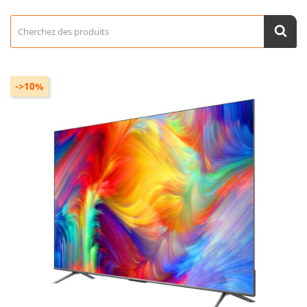
->10%