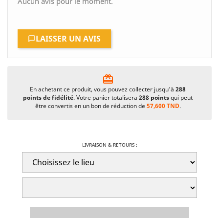
Aucun avis pour le moment.
LAISSER UN AVIS
card_giftcard
En achetant ce produit, vous pouvez collecter jusqu'à
288
points de fidélité
. Votre panier totalisera
288
points
qui peut
être convertis en un bon de réduction de
57,600 TND
.
LIVRAISON & RETOURS :