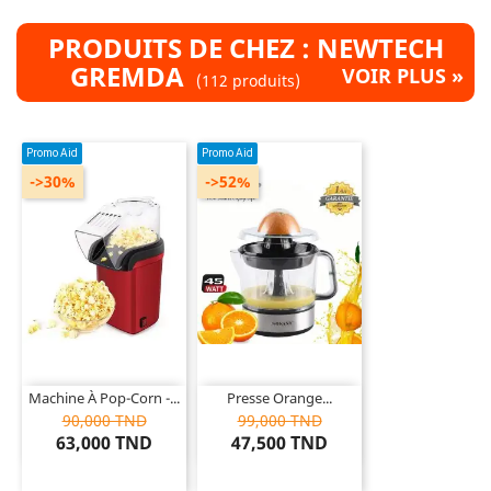
PRODUITS DE CHEZ : NEWTECH
GREMDA
VOIR PLUS »
(112 produits)
Promo Aid
Promo Aid
->30%
->52%
Machine À Pop-Corn -...
Presse Orange...
90,000 TND
99,000 TND
63,000 TND
47,500 TND