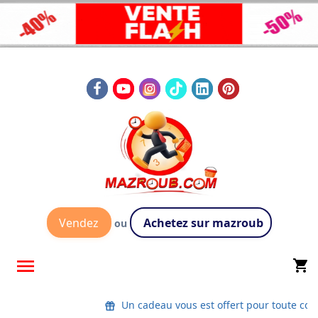
Vendez
Achetez sur mazroub
ou

shopping_cart
Un cadeau vous est offert pour toute co