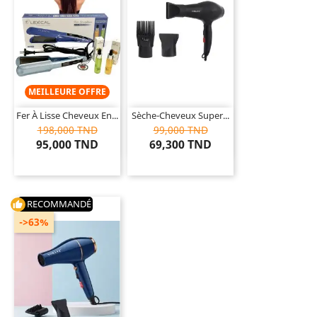
MEILLEURE OFFRE
Fer À Lisse Cheveux En...
Sèche-Cheveux Super...
198,000 TND
99,000 TND
95,000 TND
69,300 TND
RECOMMANDÉ
thumb_up
->63%