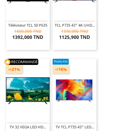
Téléviseur TCL 50 P635
TCL P735 43" 4K UHD...
1600,000 TND
1390,000 TND
1392,000 TND
1125,900 TND
RECOMMANDÉ
Promo Aid
thumb_up
->21%
->16%
TV 32 VEGA LED HD...
TV TCL P735 43" LED...