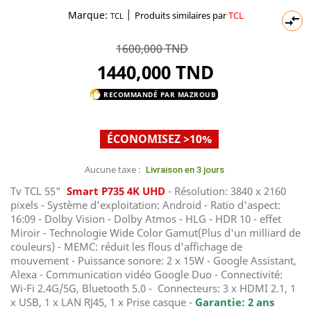
|
Marque:
Produits similaires par
TCL
TCL

1600,000 TND
1440,000 TND
RECOMMANDÉ PAR MAZROUB
thumb_up
ÉCONOMISEZ >10%
Aucune taxe :
Livraison en 3 jours
Tv TCL 55"
Smart P735 4K UHD
- Résolution: 3840 x 2160
pixels - Système d'exploitation: Android - Ratio d'aspect:
16:09 - Dolby Vision - Dolby Atmos - HLG - HDR 10 - effet
Miroir - Technologie Wide Color Gamut(Plus d'un milliard de
couleurs) - MEMC: réduit les flous d'affichage de
mouvement - Puissance sonore: 2 x 15W - Google Assistant,
Alexa - Communication vidéo Google Duo - Connectivité:
Wi-Fi 2.4G/5G, Bluetooth 5.0 - Connecteurs: 3 x HDMI 2.1, 1
x USB, 1 x LAN RJ45, 1 x Prise casque -
Garantie: 2 ans