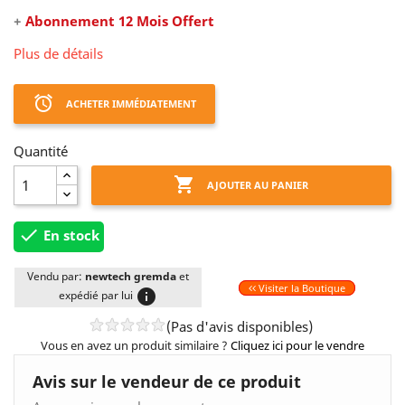
+
Abonnement 12 Mois Offert
Plus de détails
access_alarm
ACHETER IMMÉDIATEMENT
Quantité

AJOUTER AU PANIER

En stock
Vendu par:
newtech gremda
et
Visiter la Boutique
info
expédié par lui
(Pas d'avis disponibles)
Vous en avez un produit similaire ?
Cliquez ici pour le vendre
Avis sur le vendeur de ce produit