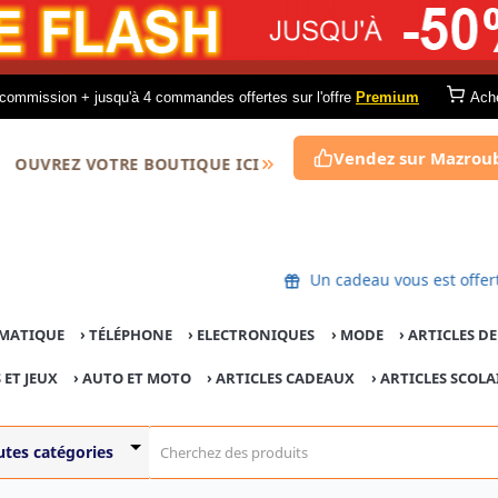
commission + jusqu'à 4 commandes offertes sur l'offre
Premium
Ach
Vendez sur Mazrou
OUVREZ VOTRE BOUTIQUE ICI
Un cadeau vous est of
MATIQUE
›
TÉLÉPHONE
›
ELECTRONIQUES
›
MODE
›
ARTICLES D
 ET JEUX
›
AUTO ET MOTO
› ARTICLES CADEAUX
›
ARTICLES SCOLA