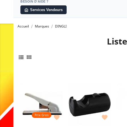
BESOIN D'AIDE ?
Services Vendeurs
Accueil
Marques
DINGLI
List


Couleur : Blanc
Couleur : Assorties
Prix Gros

