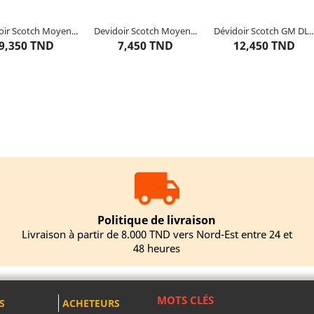
oir Scotch Moyen...
Devidoir Scotch Moyen...
Dévidoir Scotch GM DL..
0
articles restants
10
articles restants
10
articles restants
9,350 TND
7,450 TND
12,450 TND
jouter au panier
Ajouter au panier
Ajouter au panier
Politique de livraison
Livraison à partir de 8.000 TND vers Nord-Est entre 24 et
48 heures
MOTS CLÉS
S
ACHETEURS