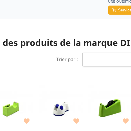
UNE QUESTI
Service
e des produits de la marque D
Trier par :
Couleur : Multicolor


