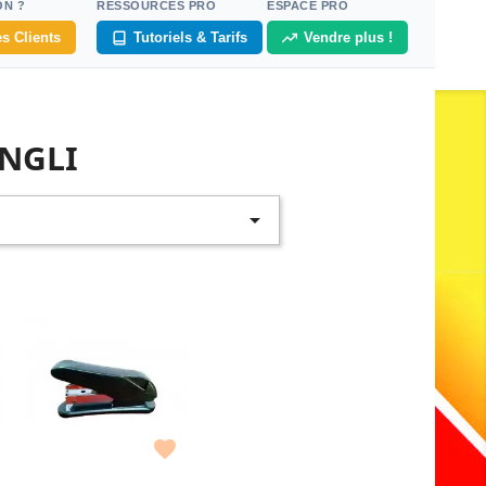
ON ?
RESSOURCES PRO
ESPACE PRO
s Clients
Tutoriels & Tarifs
Vendre plus !
INGLI

Couleur : Noir
