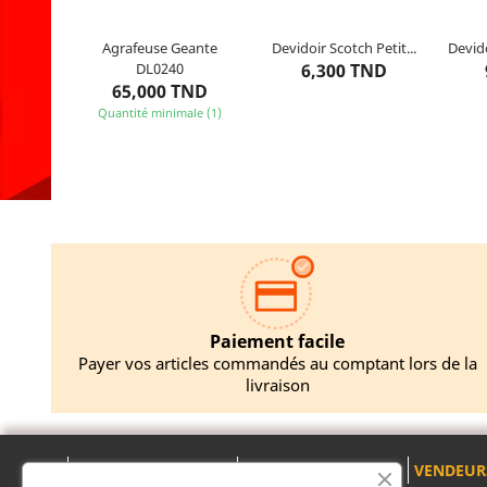
Agrafeuse Geante
Devidoir Scotch Petit...
Devid
98
articles restants
10
articles restants
1
DL0240
6,300 TND
65,000 TND
Quantité minimale (1)
Ajouter au panier
Ajouter au panier
A
Paiement facile
Payer vos articles commandés au comptant lors de la
livraison
A PROPOS
PRODUITS
VENDEUR