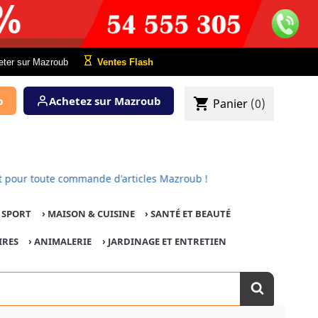
eter sur Mazroub
Ventes Flash
b
Achetez sur Mazroub
shopping_cart
Panier
(0)
fert pour toute commande d'articles Mazroub !
E SPORT
›
MAISON & CUISINE
›
SANTÉ ET BEAUTÉ
IRES
›
ANIMALERIE
›
JARDINAGE ET ENTRETIEN