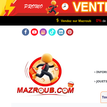
0%
Vendez sur Mazroub
de 
›
INFOR
›
JOUETS