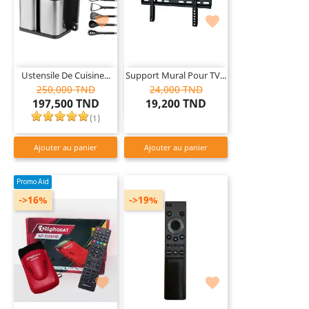


Ustensile De Cuisine...
Support Mural Pour TV...
250,000 TND
24,000 TND
197,500 TND
19,200 TND
(
1
)
Ajouter au panier
Ajouter au panier
Promo Aid
->16%
->19%

