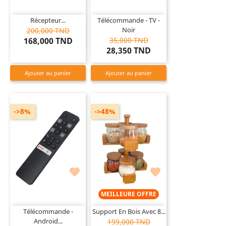
Récepteur...
Télécommande - TV -
Noir
200,000 TND
168,000 TND
35,000 TND
28,350 TND
Ajouter au panier
Ajouter au panier
->8%
->48%


MEILLEURE OFFRE
Télécommande -
Support En Bois Avec 8...
Android...
199,000 TND