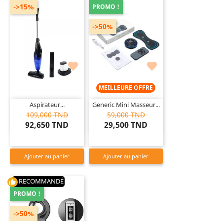
->15%
PROMO !
->50%


MEILLEURE OFFRE
Aspirateur...
Generic Mini Masseur...
109,000 TND
59,000 TND
92,650 TND
29,500 TND
Ajouter au panier
Ajouter au panier
RECOMMANDÉ
thumb_up
PROMO !
->50%