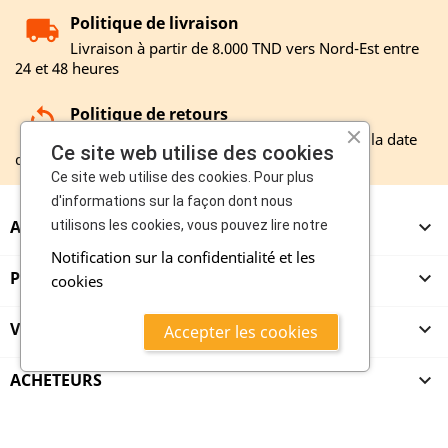
Politique de livraison
Livraison à partir de 8.000 TND vers Nord-Est entre
24 et 48 heures
Politique de retours
Remboursement entre 3 et 12 jours à partir la date
Ce site web utilise des cookies
de réception de votre retour
Ce site web utilise des cookies. Pour plus
d'informations sur la façon dont nous
A PROPOS

utilisons les cookies, vous pouvez lire notre
Notification sur la confidentialité et les
PRODUITS

cookies
VENDEURS

Accepter les cookies
ACHETEURS

copyright 2020 - mazroub.com vente et achat en ligne boosté par
maitriseweb
Accessibilité
,
Accord utilisateur
,
Cookies
,
Ne vendez pas mes