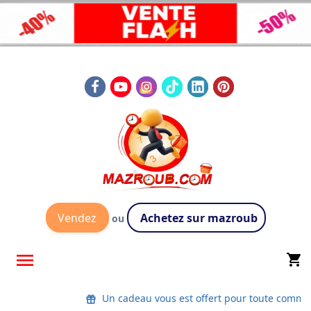
Vendez
Achetez sur mazroub
ou

shopping_cart
Un cadeau vous est offert pour toute comma