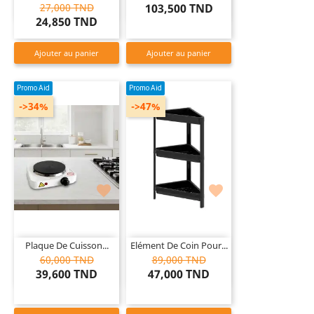
27,000 TND
103,500 TND
24,850 TND
Ajouter au panier
Ajouter au panier
Promo Aid
Promo Aid
->34%
->47%


Plaque De Cuisson...
Elément De Coin Pour...
60,000 TND
89,000 TND
39,600 TND
47,000 TND