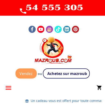
Vendez
Achetez sur mazroub
ou

shopping_cart
Un cadeau vous est offert pour toute command