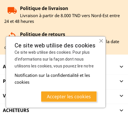
Politique de livraison
Livraison à partir de 8.000 TND vers Nord-Est entre
24 et 48 heures
Politique de retours
Remboursement entre 3 et 12 jours à partir la date
Ce site web utilise des cookies
de réception de votre retour
Ce site web utilise des cookies. Pour plus
d'informations sur la façon dont nous
A PROPOS

utilisons les cookies, vous pouvez lire notre
Notification sur la confidentialité et les
PRODUITS

cookies
VENDEURS

Accepter les cookies
ACHETEURS

copyright 2020 - mazroub.com vente et achat en ligne boosté par
maitriseweb
Accessibilité
,
Accord utilisateur
,
Cookies
,
Ne vendez pas mes