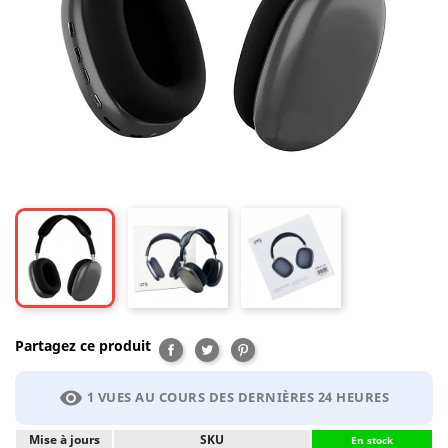
Partagez ce produit
Partager
Tweet
Pinterest
visibility
1 VUES AU COURS DES DERNIÈRES 24 HEURES
Mise à jours
SKU
En stock