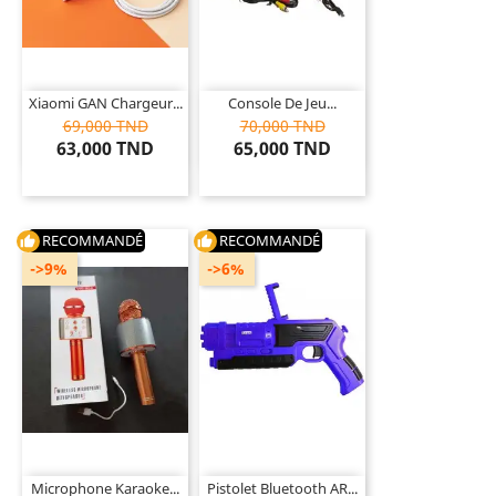
Xiaomi GAN Chargeur...
Console De Jeu...
69,000 TND
70,000 TND
63,000 TND
65,000 TND
RECOMMANDÉ
RECOMMANDÉ
thumb_up
thumb_up
->9%
->6%
Microphone Karaoke...
Pistolet Bluetooth AR...