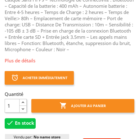
– Capacité de la batterie : 400 mAh – Autonomie batterie :
Entre 4-5 heures – Temps de Charge : 2 heures – Temps de
Veille:> 80h – Emplacement de carte mémoire – Port de
charge: USB – Distance De Transmission : 10m – Sensibilité :
-105 dB ± 3 dB – Prise en charge de la connexion Bluetooth
+ Entrée carte SD + Entrée jack 3.5mm – Les appels mains
libres – Fonction: Bluetooth, étanche, suppression du bruit,
Microphone – Couleur : Noir –
Plus de détails
access_alarm
ACHETER IMMÉDIATEMENT
Quantité

AJOUTER AU PANIER

En stock
Vendu par:
No name store