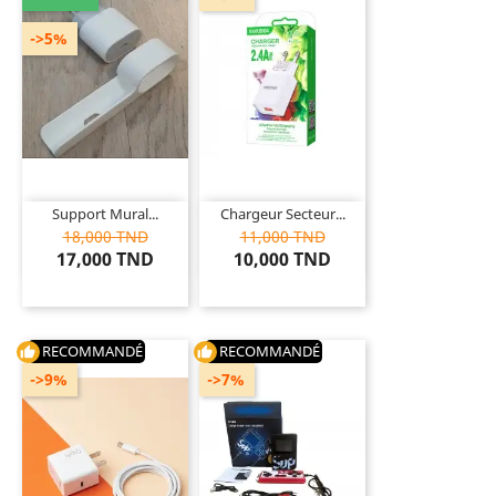
->5%
Support Mural...
Chargeur Secteur...
18,000 TND
11,000 TND
17,000 TND
10,000 TND
RECOMMANDÉ
RECOMMANDÉ
thumb_up
thumb_up
->9%
->7%