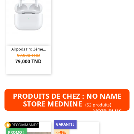
Airpods Pro 3ème...
99,000 TND
79,000 TND
PRODUITS DE CHEZ : NO NAME
STORE MEDNINE
(52 produits)
VOIR PLUS »
GARANTIE
RECOMMANDÉ
thumb_up
->9%
PROMO !