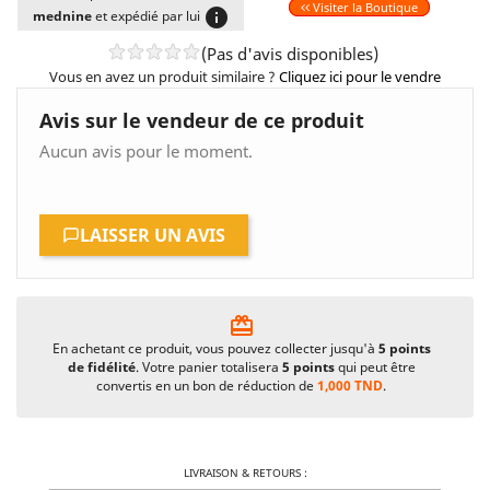
Visiter la Boutique
info
mednine
et expédié par lui
(Pas d'avis disponibles)
Vous en avez un produit similaire ?
Cliquez ici pour le vendre
Avis sur le vendeur de ce produit
Aucun avis pour le moment.
LAISSER UN AVIS
card_giftcard
En achetant ce produit, vous pouvez collecter jusqu'à
5
points
de fidélité
. Votre panier totalisera
5
points
qui peut être
convertis en un bon de réduction de
1,000 TND
.
LIVRAISON & RETOURS :