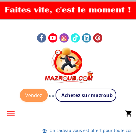
Vendez
Achetez sur mazroub
ou

shopping_cart
Un cadeau vous est offert pour toute co