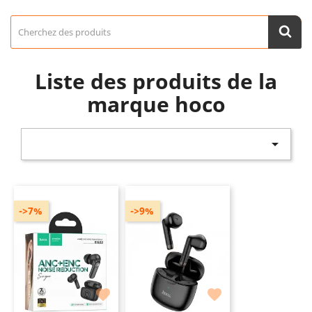
Liste des produits de la
marque hoco

->7%
->9%

