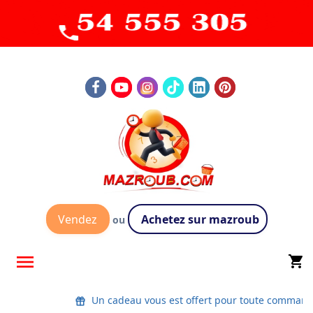
Vendez
Achetez sur mazroub
ou

shopping_cart
Un cadeau vous est offert pour toute command