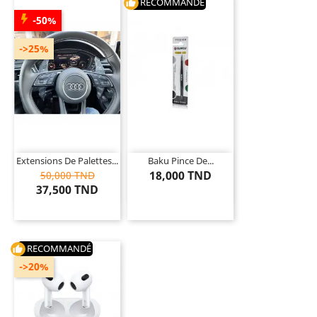
RECOMMANDÉ
thumb_up
-50%
->25%
Extensions De Palettes...
Baku Pince De...
18,000 TND
50,000 TND
37,500 TND
RECOMMANDÉ
thumb_up
->20%