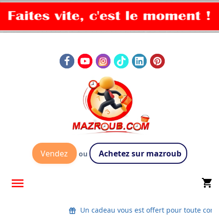
Vendez
Achetez sur mazroub
ou

shopping_cart
Un cadeau vous est offert pour toute co