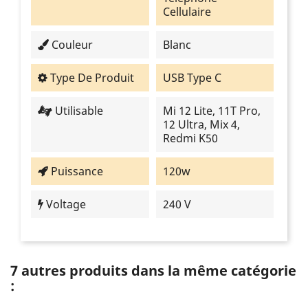
Cellulaire
Couleur
Blanc
Type De Produit
USB Type C
Utilisable
Mi 12 Lite, 11T Pro,
12 Ultra, Mix 4,
Redmi K50
Puissance
120w
Voltage
240 V
7 autres produits dans la même catégorie
: