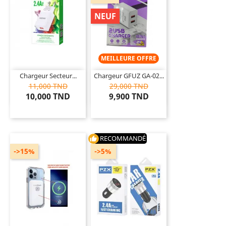
NEUF
MEILLEURE OFFRE
Chargeur Secteur...
Chargeur GFUZ GA-02...
11,000 TND
29,000 TND
10,000 TND
9,900 TND
RECOMMANDÉ
thumb_up
->15%
->5%