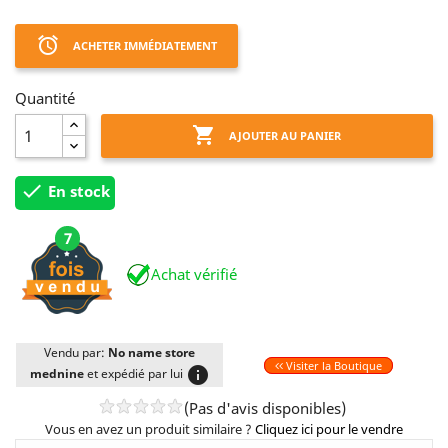
access_alarm
ACHETER IMMÉDIATEMENT
Quantité

AJOUTER AU PANIER

En stock
7
Achat vérifié
Vendu par:
No name store
Visiter la Boutique
info
mednine
et expédié par lui
(Pas d'avis disponibles)
Vous en avez un produit similaire ?
Cliquez ici pour le vendre