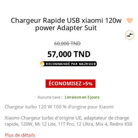
Chargeur Rapide USB xiaomi 120w

power Adapter Suit

60,000 TND
57,000 TND
RECOMMANDÉ PAR MAZROUB
thumb_up
ÉCONOMISEZ >5%
Aucune taxe :
Livraison en 3 jours
Chargeur turbo 120 W 100 % d'origine pour Xiaomi
Xiaomi-Chargeur turbo d'origine UE, adaptateur de charge
rapide, 120W, Mi 12 Lite, 11T Pro, 12 Ultra, Mix 4, Redmi K50
Plus de détails