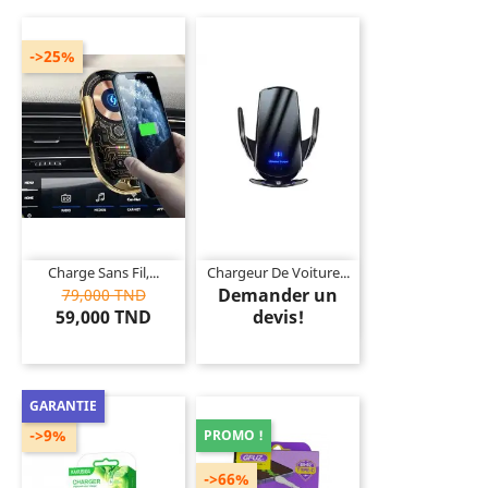
->25%
Charge Sans Fil,...
Chargeur De Voiture...
Demander un
79,000 TND
59,000 TND
devis!
GARANTIE
->9%
PROMO !
->66%