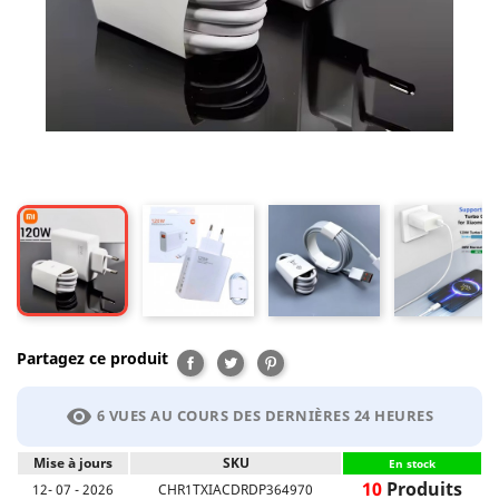
Partagez ce produit
Partager
Tweet
Pinterest
visibility
6 VUES AU COURS DES DERNIÈRES 24 HEURES
Mise à jours
SKU
En stock
10
Produits
12- 07 - 2026
CHR1TXIACDRDP364970