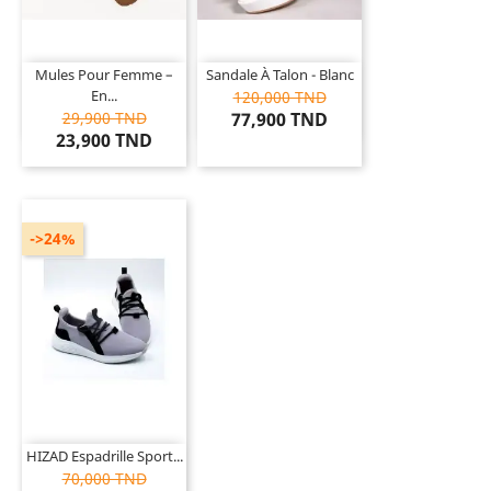
Mules Pour Femme –
Sandale À Talon - Blanc
En...
120,000 TND
29,900 TND
77,900 TND
23,900 TND
->24%
HIZAD Espadrille Sport...
70,000 TND