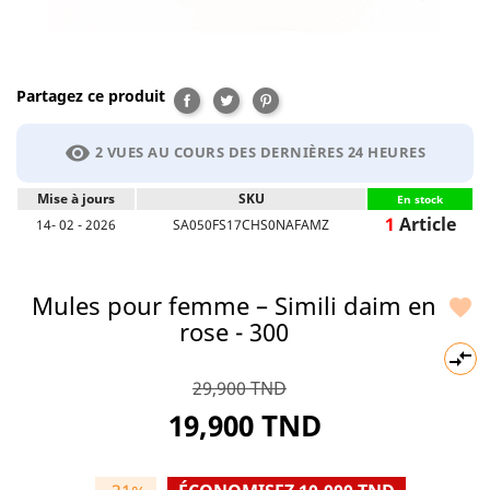
Partagez ce produit
Partager
Tweet
Pinterest
visibility
2 VUES AU COURS DES DERNIÈRES 24 HEURES
Mise à jours
SKU
En stock
1
Article
14- 02 - 2026
SA050FS17CHS0NAFAMZ
Mules pour femme – Simili daim en

rose - 300

29,900 TND
19,900 TND