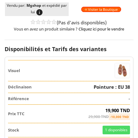
Vendu par:
Mgshop
et expédié par
Visiter la Boutique
info
lui
(Pas d'avis disponibles)
Vous en avez un produit similaire ?
Cliquez ici pour le vendre
Disponibilités et Tarifs des variantes
Pointure : EU 38
-
19,900 TND
29,900 TND
-10,000 TND
1
disponibles