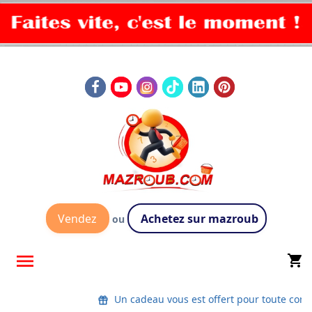
Vendez
Achetez sur mazroub
ou

shopping_cart
Un cadeau vous est offert pour toute co