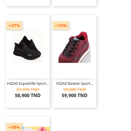
->27%
->33%
HIZAD Espadrille Sport...
HIZAD Basket Sport...
69,990 TND
90,000 TND
50,900 TND
59,900 TND
->30%