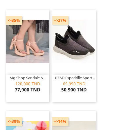
->35%
->27%
Mg.Shop Sandale À...
HIZAD Espadrille Sport...
120,000 TND
69,990 TND
77,900 TND
50,900 TND
->30%
->14%