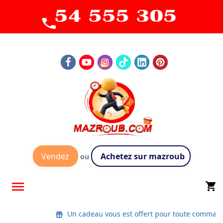
Vendez
Achetez sur mazroub
ou

shopping_cart
Un cadeau vous est offert pour toute command