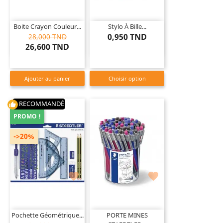
Boite Crayon Couleur...
Stylo À Bille...
0,950 TND
28,000 TND
26,600 TND
Ajouter au panier
Choisir option
RECOMMANDÉ
thumb_up
PROMO !
->20%


Pochette Géométrique...
PORTE MINES