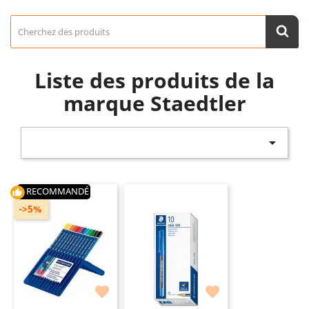
Liste des produits de la
marque Staedtler

RECOMMANDÉ
thumb_up
->5%

