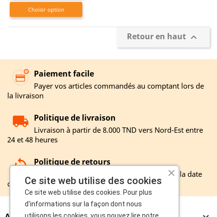
Choisir option
Retour en haut

Paiement facile
Payer vos articles commandés au comptant lors de
la livraison
Politique de livraison
Livraison à partir de 8.000 TND vers Nord-Est entre
24 et 48 heures
Politique de retours
Remboursement entre 3 et 12 jours à partir la date
Ce site web utilise des cookies
de réception de votre retour
Ce site web utilise des cookies. Pour plus
d'informations sur la façon dont nous
A PROPOS
utilisons les cookies, vous pouvez lire notre