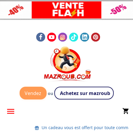
Vendez
Achetez sur mazroub
ou

shopping_cart
Un cadeau vous est offert pour toute comman