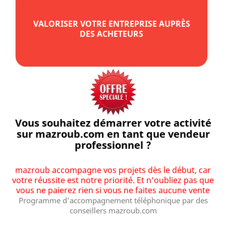
VALORISER VOTRE ENTREPRISE AUPRÈS
DES ACHETEURS
Vous souhaitez démarrer votre activité
sur mazroub.com en tant que vendeur
professionnel ?
mazroub accompagne vos projets dès le début, car
votre réussite est notre priorité. Et n'oubliez pas que
vous ne paierez rien si vous ne faites aucune vente
Programme d’accompagnement téléphonique par des
conseillers mazroub.com