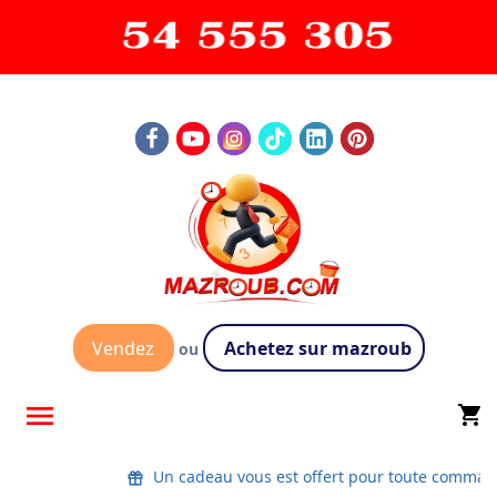
Vendez
Achetez sur mazroub
ou

shopping_cart
Un cadeau vous est offert pour toute comman