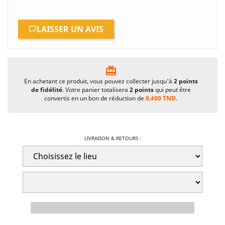
LAISSER UN AVIS
card_giftcard
En achetant ce produit, vous pouvez collecter jusqu'à
2
points
de fidélité
. Votre panier totalisera
2
points
qui peut être
convertis en un bon de réduction de
0,400 TND
.
LIVRAISON & RETOURS :