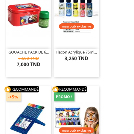
mazroub exclusive
GOUACHE PACK DE 6...
Flacon Acrylique 75ml...
3,250 TND
7,500 TND
7,000 TND
RECOMMANDÉ
RECOMMANDÉ
thumb_up
thumb_up
->5%
PROMO !
mazroub exclusive