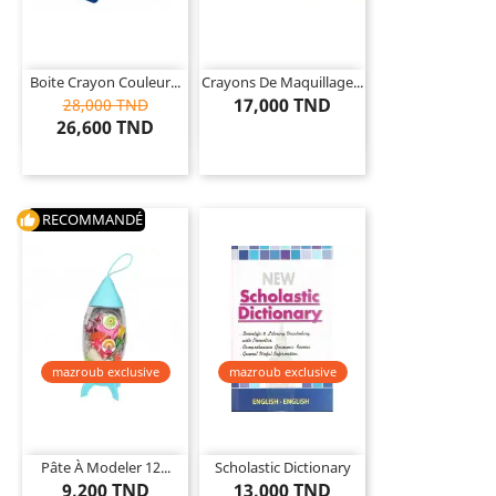
Boite Crayon Couleur...
Crayons De Maquillage...
17,000 TND
28,000 TND
26,600 TND
RECOMMANDÉ
thumb_up
mazroub exclusive
mazroub exclusive
Pâte À Modeler 12...
Scholastic Dictionary
9,200 TND
13,000 TND