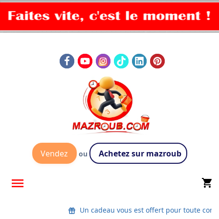
Vendez
Achetez sur mazroub
ou

shopping_cart
Un cadeau vous est offert pour toute co