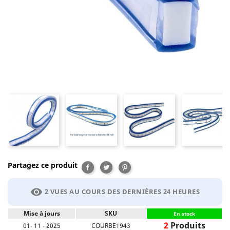
Partagez ce produit
Partager
Tweet
Pinterest
visibility
2 VUES AU COURS DES DERNIÈRES 24 HEURES
Mise à jours
SKU
En stock
2
Produits
01- 11 - 2025
COURBE1943