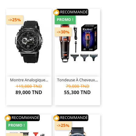
RECOMMANDÉ
thumb_up
->25%
PROMO !
->30%
Montre Analogique...
Tondeuse À Cheveux...
119,000 TND
79,000 TND
89,000 TND
55,300 TND
RECOMMANDÉ
RECOMMANDÉ
thumb_up
thumb_up
->25%
PROMO !