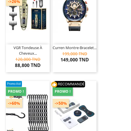
->26%
VGR Tondeuse À
Curren Montre-Bracelet...
Cheveux...
199,000 TND
120,000 TND
149,000 TND
88,800 TND
RECOMMANDÉ
Promo Aid
thumb_up
PROMO !
PROMO !
->60%
->50%