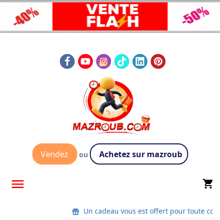
Vendez
Achetez sur mazroub
ou

shopping_cart
Un cadeau vous est offert pour toute co