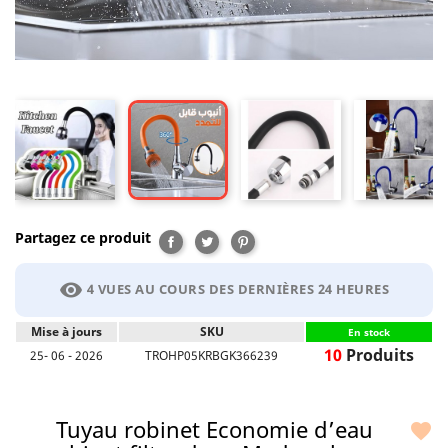
Partagez ce produit
Partager
Tweet
Pinterest
visibility
4 VUES AU COURS DES DERNIÈRES 24 HEURES
Mise à jours
SKU
En stock
10
Produits
25- 06 - 2026
TROHP05KRBGK366239
Tuyau robinet Economie d’eau
