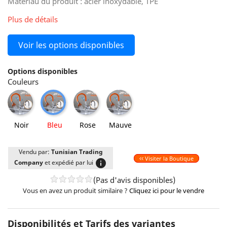
Matériau du produit : acier inoxydable, TPE
Plus de détails
Voir les options disponibles
Options disponibles
Couleurs
Noir
Rose
Mauve
Bleu
Noir
Bleu
Rose
Mauve
Vendu par:
Tunisian Trading
Visiter la Boutique
info
Company
et expédié par lui
(Pas d'avis disponibles)
Vous en avez un produit similaire ?
Cliquez ici pour le vendre
Disponibilités et Tarifs des variantes