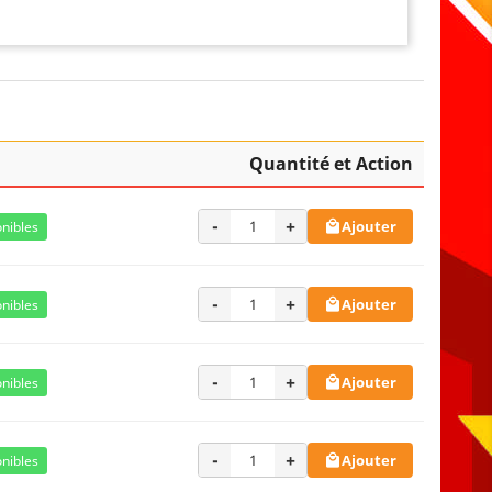
Quantité et Action
-
+
Ajouter
nibles

-
+
Ajouter
nibles

-
+
Ajouter
nibles

-
+
Ajouter
nibles
