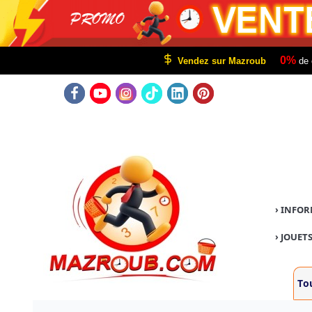
0%
Vendez sur Mazroub
de 
›
INFOR
›
JOUETS