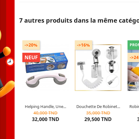
7 autres produits dans la même catégo
->20%
->16%
PRO
NEUF
->2
Propr
Conten
Robine
comp
Co
Helping Handle, Une...
Douchette De Robinet...
Robin
10
articles restants
3
articles restants
40,000 TND
35,000 TND
32,000 TND
29,500 TND