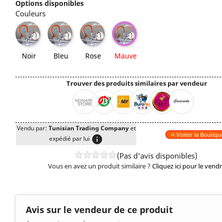
Options disponibles
Couleurs
Noir
Bleu
Rose
Mauve
Noir
Bleu
Rose
Mauve
Trouver des produits similaires par vendeur
Vendu par:
Tunisian Trading Company
et
Visiter la Boutiqu
info
expédié par lui
(Pas d'avis disponibles)
Vous en avez un produit similaire ?
Cliquez ici pour le vend
Avis sur le vendeur de ce produit