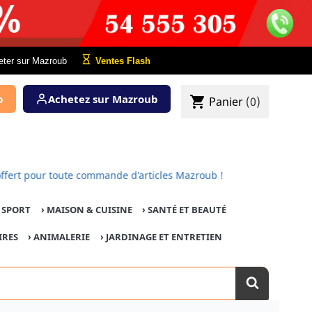
eter sur Mazroub
Ventes Flash
b
Achetez sur Mazroub
shopping_cart
Panier
(0)
 est offert pour toute commande d'articles Mazroub !
E SPORT
›
MAISON & CUISINE
›
SANTÉ ET BEAUTÉ
IRES
›
ANIMALERIE
›
JARDINAGE ET ENTRETIEN