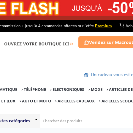
commission + jusqu'à 4 commandes offertes sur l'offre
Premium
Ach
Vendez sur Mazrou
OUVREZ VOTRE BOUTIQUE ICI
Un cadeau vous
MATIQUE
›
TÉLÉPHONE
›
ELECTRONIQUES
›
MODE
›
ARTICLES D
 ET JEUX
›
AUTO ET MOTO
› ARTICLES CADEAUX
›
ARTICLES SCOLA