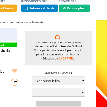
ON ?
RESSOURCES PRO
ESPACE PRO
s Clients
Tutoriels & Tarifs
Vendre plus !
se aérateur barboteur pulvérisateur
card_giftcard
En achetant ce produit, vous pouvez
tock
collecter jusqu'à
4
points de fidélité
.
duits
Votre panier totalisera
4
points
qui
peut être convertis en un bon de
réduction de
0,800 TND
.
et

LIVRAISON & RETOURS :
