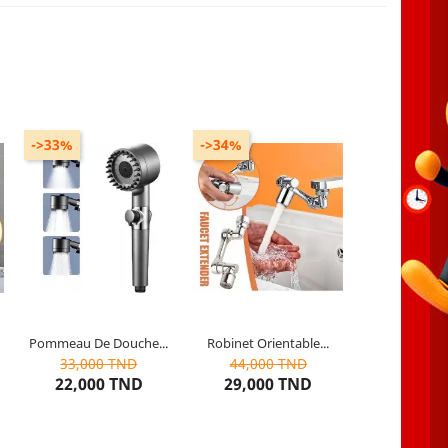
->33%
->34%
Taille :
10×5.5×4.8cm/4.25×2.2×1.9inch
Pommeau De Douche...
Robinet Orientable...
10
articles restants
10
articles restants
33,000 TND
44,000 TND
uve
22,000 TND
29,000 TND