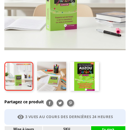
Partagez ce produit
Partager
Tweet
Pinterest
visibility
3 VUES AU COURS DES DERNIÈRES 24 HEURES
Mise à jours
SKU
En stock