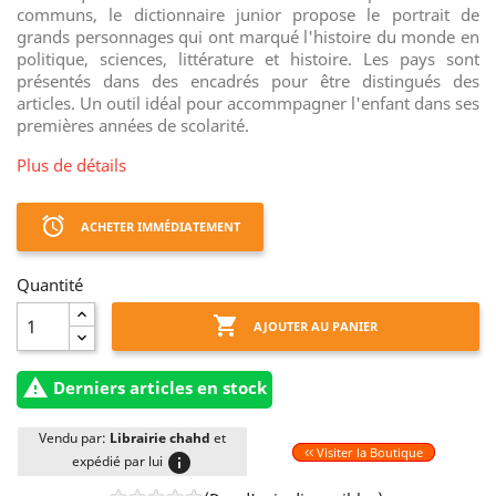
communs, le dictionnaire junior propose le portrait de
grands personnages qui ont marqué l'histoire du monde en
politique, sciences, littérature et histoire. Les pays sont
présentés dans des encadrés pour être distingués des
articles. Un outil idéal pour accommpagner l'enfant dans ses
premières années de scolarité.
Plus de détails
access_alarm
ACHETER IMMÉDIATEMENT
Quantité

AJOUTER AU PANIER

Derniers articles en stock
Vendu par:
Librairie chahd
et
Visiter la Boutique
info
expédié par lui