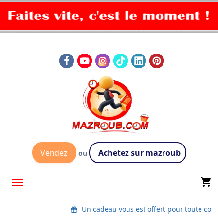
Vendez
Achetez sur mazroub
ou

shopping_cart
Un cadeau vous est offert pour toute co