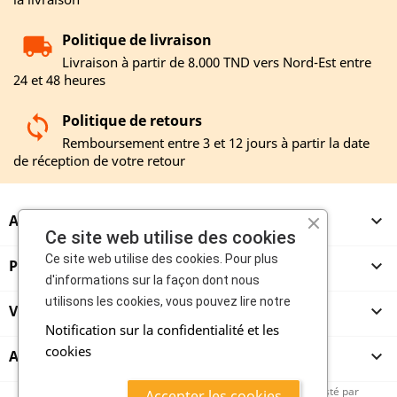
Politique de livraison
Livraison à partir de 8.000 TND vers Nord-Est entre
24 et 48 heures
Politique de retours
Remboursement entre 3 et 12 jours à partir la date
de réception de votre retour
A PROPOS

Ce site web utilise des cookies
Ce site web utilise des cookies. Pour plus
PRODUITS

d'informations sur la façon dont nous
utilisons les cookies, vous pouvez lire notre
VENDEURS

Notification sur la confidentialité et les
cookies
ACHETEURS

copyright 2020 - mazroub.com vente et achat en ligne boosté par
Accepter les cookies