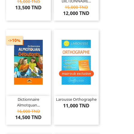
DICTIONNAIRE...
15,000 TND
13,500 TND
15,000 TND
12,000 TND
->10%
mazroub exclusive
Dictionnaire
Larousse Orthographe
Almotquan...
11,000 TND
16,000 TND
14,500 TND