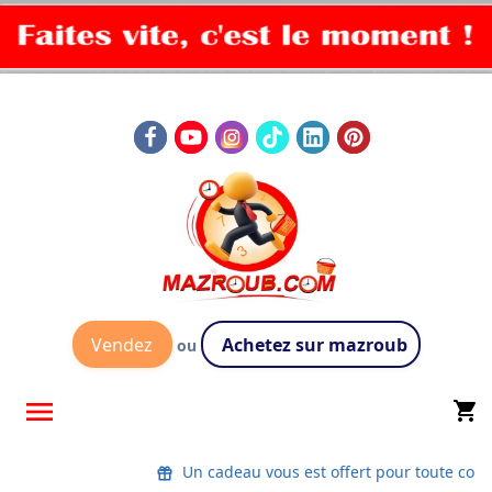
Vendez
Achetez sur mazroub
ou

shopping_cart
Un cadeau vous est offert pour toute co