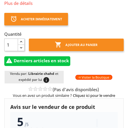
Plus de détails
access_alarm
ACHETER IMMÉDIATEMENT
Quantité

AJOUTER AU PANIER

Derniers articles en stock
Vendu par:
Librairie chahd
et
Visiter la Boutique
info
expédié par lui
(Pas d'avis disponibles)
Vous en avez un produit similaire ?
Cliquez ici pour le vendre
Avis sur le vendeur de ce produit
5
/5