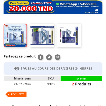
Partagez ce produit
Partager
Tweet
Pinterest
visibility
1 VUES AU COURS DES DERNIÈRES 24 HEURES
Mise à jours
SKU
En stock
2
Produits
23- 07 - 2026
NORIS
POCHETTE