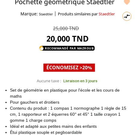
Pochette géométrique Staedtler

|
Marque:
Produits similaires par
Staedtler
Staedtler

25,000 TND
20,000 TND
RECOMMANDÉ PAR MAZROUB
thumb_up
ÉCONOMISEZ >20%
Aucune taxe :
Livraison en 3 jours
Set de géométrie en plastique pour l'école et les cours de
maths
Pour gauchers et droitiers
Contenu du produit : 1 compas 1 normographe 1 règle de 15
cm, 1 rapporteur et 2 équerres 60° et 45° 1 taille crayon 1
gomme 1 charge comps
Idéal et adapté aux petites mains des enfants
Étui plastique souple et pegboardable