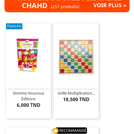
CHAHD
VOIR PLUS »
(257 produits)
Promo Aid
Domino Kounouz
Grille Multiplication...
Éditions
18,500 TND
6,000 TND
RECOMMANDÉ
thumb_up