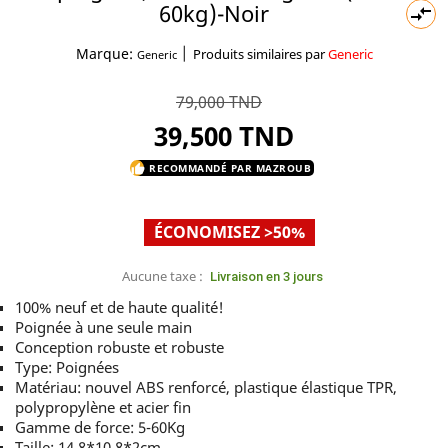
60kg)-Noir

|
Marque:
Produits similaires par
Generic
Generic
79,000 TND
39,500 TND
RECOMMANDÉ PAR MAZROUB
thumb_up
ÉCONOMISEZ >50%
Aucune taxe :
Livraison en 3 jours
100% neuf et de haute qualité!
Poignée à une seule main
Conception robuste et robuste
Type: Poignées
Matériau: nouvel ABS renforcé, plastique élastique TPR,
polypropylène et acier fin
Gamme de force: 5-60Kg
Taille: 14.8*10.8*2cm