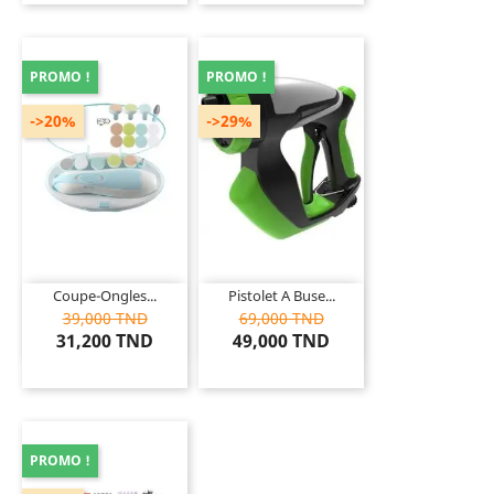
PROMO !
PROMO !
->20%
->29%
Coupe-Ongles...
Pistolet A Buse...
39,000 TND
69,000 TND
31,200 TND
49,000 TND
PROMO !