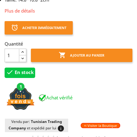
Plus de détails
access_alarm
ACHETER IMMÉDIATEMENT
Quantité

AJOUTER AU PANIER

En stock
1
Achat vérifié
Vendu par:
Tunisian Trading
Visiter la Boutique
info
Company
et expédié par lui