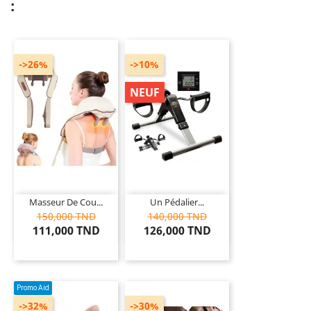
:
->26%
->10%
NEUF
Masseur De Cou...
Un Pédalier...
150,000 TND
140,000 TND
111,000 TND
126,000 TND
Promo Aid
->32%
->30%