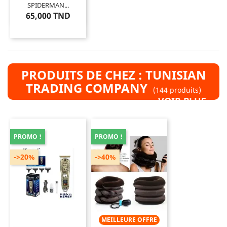
SPIDERMAN...
65,000 TND
PRODUITS DE CHEZ : TUNISIAN
TRADING COMPANY
(144 produits)
VOIR PLUS »
PROMO !
PROMO !
->20%
->40%
MEILLEURE OFFRE