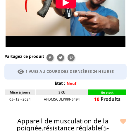
Partagez ce produit
Partager
Tweet
Pinterest
visibility
1 VUES AU COURS DES DERNIÈRES 24 HEURES
État :
Neuf
Mise à jours
SKU
En stock
10
Produits
05- 12 - 2024
APDMSCDLPRRN5494
Appareil de musculation de la

poignée,résistance réglable(5-