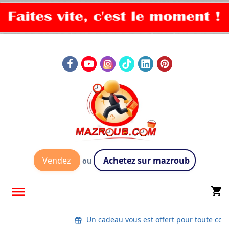
Vendez
Achetez sur mazroub
ou

shopping_cart
Un cadeau vous est offert pour toute co