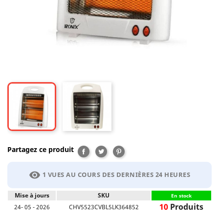
Partagez ce produit
Partager
Tweet
Pinterest
visibility
1 VUES AU COURS DES DERNIÈRES 24 HEURES
Mise à jours
SKU
En stock
10
Produits
24- 05 - 2026
CHV5523CVBL5LK364852