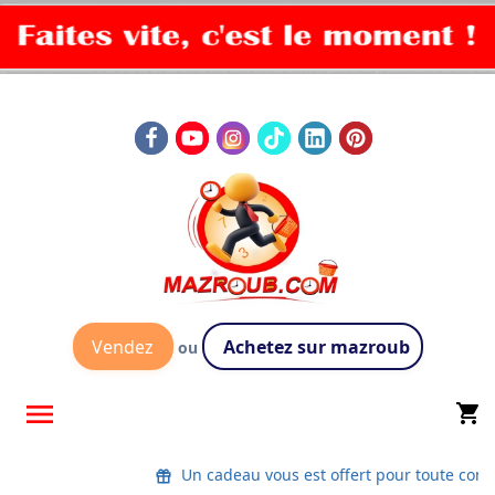
Vendez
Achetez sur mazroub
ou

shopping_cart
Un cadeau vous est offert pour toute co