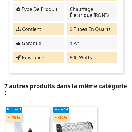
Type De Produit
Chauffage
Électrique IRONIX
Contient
2 Tubes En Quartz
Garantie
1 An
Puissance
800 Watts
7 autres produits dans la même catégorie
:
Promo Aid
Promo Aid
->18%
->20%