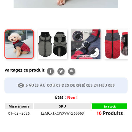
Partagez ce produit
Partager
Tweet
Pinterest
visibility
6 VUES AU COURS DES DERNIÈRES 24 HEURES
État :
Neuf
Mise à jours
SKU
En stock
10
Produits
01- 02 - 2026
LEMCXTXCWXVWR365563