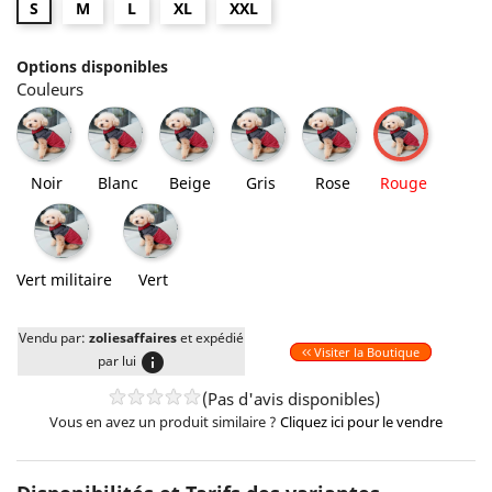
S
M
L
XL
XXL
Options disponibles
Couleurs
Noir
Blanc
Beige
Gris
Rose
Rouge
Noir
Blanc
Beige
Gris
Rose
Rouge
Vert
Vert
militaire
Vert militaire
Vert
Vendu par:
zoliesaffaires
et expédié
Visiter la Boutique
info
par lui
(Pas d'avis disponibles)
Vous en avez un produit similaire ?
Cliquez ici pour le vendre