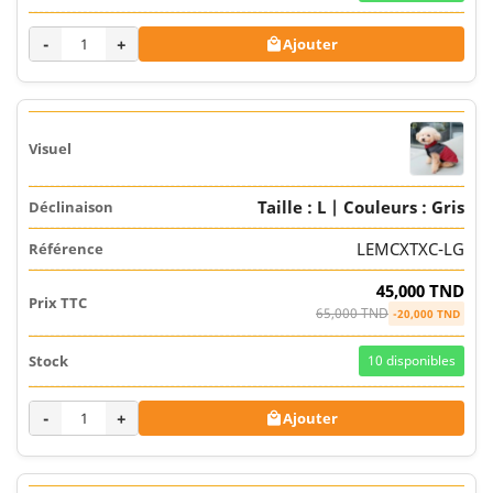
-
+
Ajouter

Taille : L | Couleurs : Gris
LEMCXTXC-LG
45,000 TND
65,000 TND
-20,000 TND
10
disponibles
-
+
Ajouter
