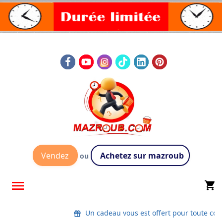
Vendez
Achetez sur mazroub
ou

shopping_cart
Un cadeau vous est offert pour toute com