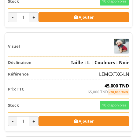
10
disponibles
-
+
Ajouter

Taille : L | Couleurs : Noir
LEMCXTXC-LN
45,000 TND
65,000 TND
-20,000 TND
10
disponibles
-
+
Ajouter
