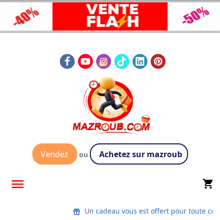
Vendez
Achetez sur mazroub
ou

shopping_cart
Un cadeau vous est offert pour toute com