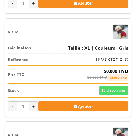
-
+
Ajouter

Taille : XL | Couleurs : Gris
LEMCXTXC-XLG
50,000 TND
65,000 TND
-15,000 TND
10
disponibles
-
+
Ajouter
