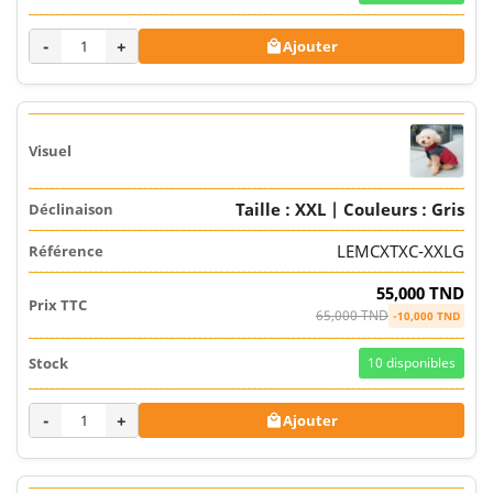
-
+
Ajouter

Taille : XXL | Couleurs : Gris
LEMCXTXC-XXLG
55,000 TND
65,000 TND
-10,000 TND
10
disponibles
-
+
Ajouter
