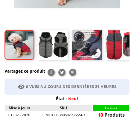
Partagez ce produit
Partager
Tweet
Pinterest
visibility
6 VUES AU COURS DES DERNIÈRES 24 HEURES
État :
Neuf
Mise à jours
SKU
En stock
10
Produits
01- 02 - 2026
LEMCXTXCWXVWR365563