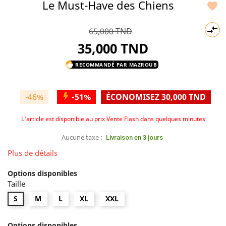
Le Must-Have des Chiens


65,000 TND
35,000 TND
RECOMMANDÉ PAR MAZROUB
thumb_up
-46%
-
51%
ÉCONOMISEZ 30,000 TND
L'article est disponible au prix Vente Flash dans quelques minutes
Aucune taxe :
Livraison en 3 jours
Plus de détails
Options disponibles
Taille
S
M
L
XL
XXL
Options disponibles