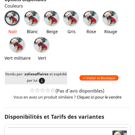
Couleurs
Blanc
Beige
Gris
Rose
Rouge
Noir
Noir
Blanc
Beige
Gris
Rose
Rouge
Vert
Vert
militaire
Vert militaire
Vert
Vendu par:
zoliesaffaires
et expédié
Visiter la Boutique
info
par lui
(Pas d'avis disponibles)
Vous en avez un produit similaire ?
Cliquez ici pour le vendre
Disponibilités et Tarifs des variantes