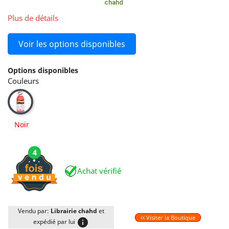
chahd
Plus de détails
Voir les options disponibles
Options disponibles
Couleurs
Noir
Noir
4
Achat vérifié
Vendu par:
Librairie chahd
et
Visiter la Boutique
info
expédié par lui