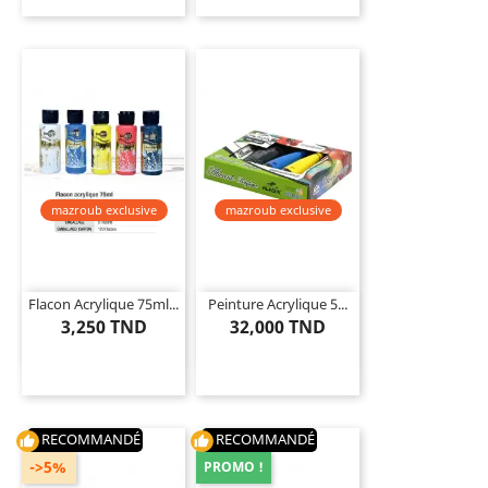
mazroub exclusive
mazroub exclusive
Flacon Acrylique 75ml...
Peinture Acrylique 5...
3,250 TND
32,000 TND
RECOMMANDÉ
RECOMMANDÉ
thumb_up
thumb_up
->5%
PROMO !