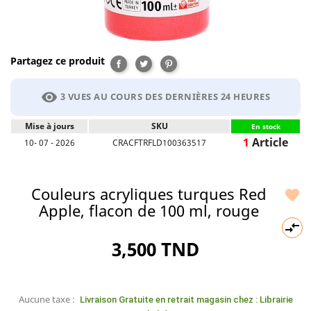
Partagez ce produit
Partager
Tweet
Pinterest
visibility
3 VUES AU COURS DES DERNIÈRES 24 HEURES
Mise à jours
SKU
En stock
1
Article
10- 07 - 2026
CRACFTRFLD100363517
Couleurs acryliques turques Red

Apple, flacon de 100 ml, rouge

3,500 TND
Aucune taxe :
Livraison Gratuite en retrait magasin chez : Librairie