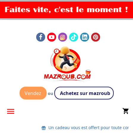
Vendez
Achetez sur mazroub
ou

shopping_cart
Un cadeau vous est offert pour toute co