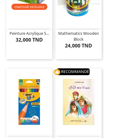
mazroub exclusive
Peinture Acrylique 5...
Mathematics Wooden
32,000 TND
Block
24,000 TND
RECOMMANDÉ
thumb_up