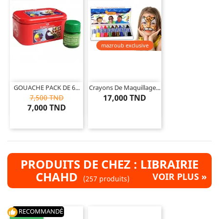
mazroub exclusive
GOUACHE PACK DE 6...
Crayons De Maquillage...
17,000 TND
7,500 TND
7,000 TND
PRODUITS DE CHEZ : LIBRAIRIE
CHAHD
VOIR PLUS »
(257 produits)
RECOMMANDÉ
thumb_up