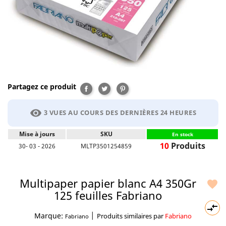
Partagez ce produit
Partager
Tweet
Pinterest
visibility
3 VUES AU COURS DES DERNIÈRES 24 HEURES
Mise à jours
SKU
En stock
10
Produits
30- 03 - 2026
MLTP3501254859
Multipaper papier blanc A4 350Gr

125 feuilles Fabriano

|
Marque:
Produits similaires par
Fabriano
Fabriano