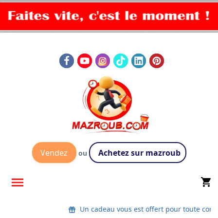
Vendez
Achetez sur mazroub
ou

shopping_cart
Un cadeau vous est offert pour toute co