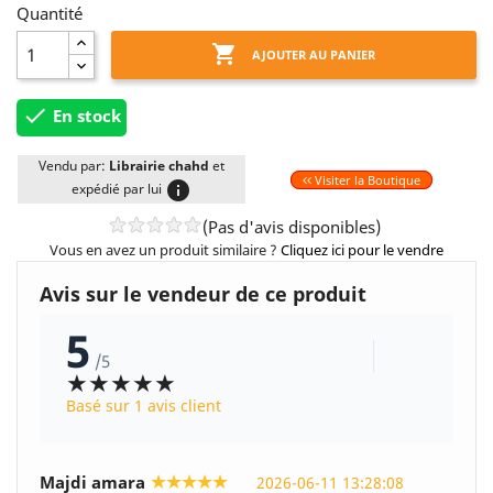
Quantité

AJOUTER AU PANIER

En stock
Vendu par:
Librairie chahd
et
Visiter la Boutique
info
expédié par lui
(Pas d'avis disponibles)
Vous en avez un produit similaire ?
Cliquez ici pour le vendre
Avis sur le vendeur de ce produit
5
/5
★★★★★
Basé sur 1 avis client
★★★★★
Majdi amara
2026-06-11 13:28:08