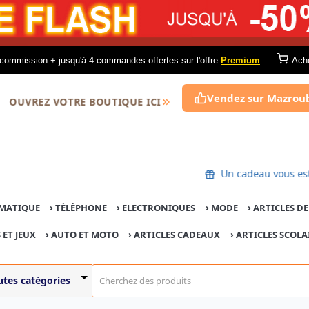
commission + jusqu'à 4 commandes offertes sur l'offre
Premium
Ach
Vendez sur Mazrou
OUVREZ VOTRE BOUTIQUE ICI
Un cadeau vous
MATIQUE
›
TÉLÉPHONE
›
ELECTRONIQUES
›
MODE
›
ARTICLES D
 ET JEUX
›
AUTO ET MOTO
› ARTICLES CADEAUX
›
ARTICLES SCOLA