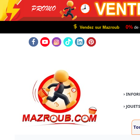
0%
Vendez sur Mazroub
de 
›
INFOR
›
JOUETS