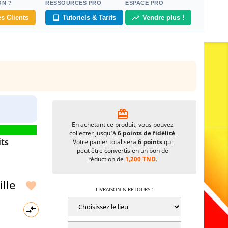
ON ?
RESSOURCES PRO
ESPACE PRO
s Clients
Tutoriels & Tarifs
Vendre plus !
card_giftcard
En achetant ce produit, vous pouvez
collecter jusqu'à
6
points de fidélité
.
ts
Votre panier totalisera
6
points
qui
peut être convertis en un bon de
réduction de
1,200 TND
.
lle

LIVRAISON & RETOURS :
