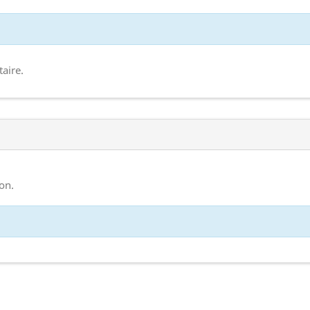
aire.
on.