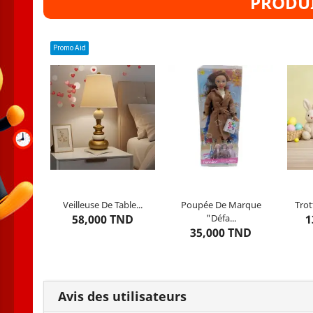
PRODUI
Promo Aid
Couleur : Beige
Matière : Plastique
Âges : à partir de 3 ans
Âges
Veilleuse De Table...
Poupée De Marque
Trot
Dernier
article restant
Dernier
article restant
Der
58,000 TND
"Défa...
1
35,000 TND
Avis des utilisateurs