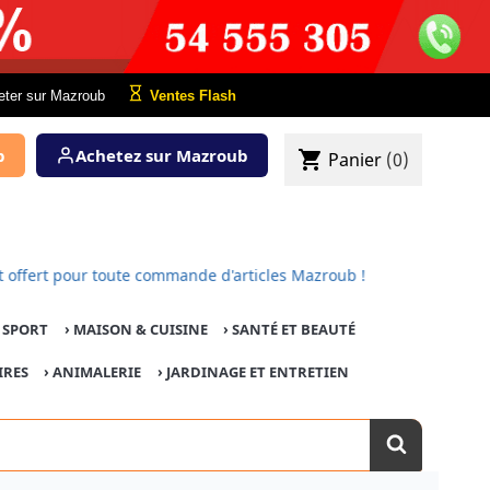
eter sur Mazroub
Ventes Flash
b
Achetez sur Mazroub
shopping_cart
Panier
(0)
 est offert pour toute commande d'articles Mazroub !
E SPORT
›
MAISON & CUISINE
›
SANTÉ ET BEAUTÉ
IRES
›
ANIMALERIE
›
JARDINAGE ET ENTRETIEN