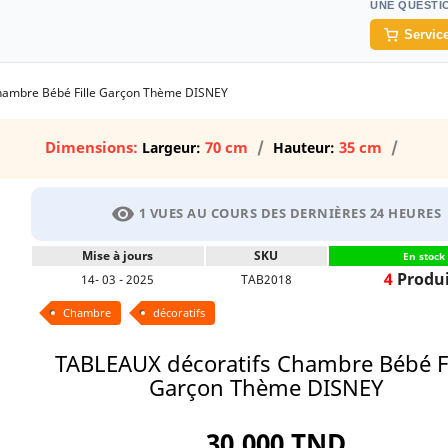
UNE QUESTI
Service
hambre Bébé Fille Garçon Thème DISNEY
Dimensions:
70 cm
35 cm
Largeur:
Hauteur:
visibility
1 VUES AU COURS DES DERNIÈRES 24 HEURES
Mise à jours
SKU
En stock
4
Produi
14- 03 - 2025
TAB2018
Chambre
décoratifs
TABLEAUX décoratifs Chambre Bébé Fi
Garçon Thème DISNEY
30,000 TND