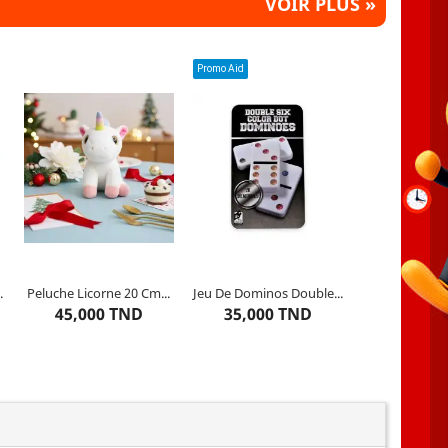
VOIR PLUS »
Promo Aid
Âges : à partir de 1 an
Âges : à partir de 6 ans
Dimensions du produit : 19
x 11 cm
.
Peluche Licorne 20 Cm...
Jeu De Dominos Double...
Dernier
article restant
Dernier
article restant
45,000 TND
35,000 TND