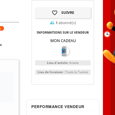
favorite_border
SUIVRE
1
abonné(s)
group
e
INFORMATIONS SUR LE VENDEUR
MON CADEAU
re
Lieu d'article:
Ariana
Lieu de livraison :
Toute la Tunisie
PERFORMANCE VENDEUR