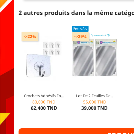
2 autres produits dans la même catégo
Promo Aid
Sponsorisé
->22%
->29%
Propriété : adhésifs
Contenu de l’emballage : Lot
de 50 crochets
Couleur : Transparent
Crochets Adhésifs En...
Lot De 2 Feuilles De...
Dernier
article restant
6
articles restants
80,000 TND
55,000 TND
62,400 TND
39,000 TND