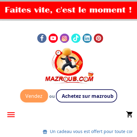
Vendez
Achetez sur mazroub
ou

shopping_cart
Un cadeau vous est offert pour toute co