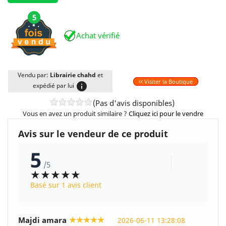
5
Achat vérifié
Vendu par:
Librairie chahd
et
Visiter la Boutique
info
expédié par lui
(Pas d'avis disponibles)
Vous en avez un produit similaire ?
Cliquez ici pour le vendre
Avis sur le vendeur de ce produit
5
/5
★★★★★
Basé sur 1 avis client
★★★★★
Majdi amara
2026-06-11 13:28:08