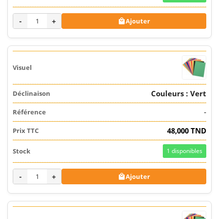
-
+
Ajouter

Couleurs : Vert
-
48,000 TND
1
disponibles
-
+
Ajouter
