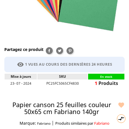
Partagez ce produit
Partager
Tweet
Pinterest
visibility
1 VUES AU COURS DES DERNIÈRES 24 HEURES
Mise à jours
SKU
En stock
1
Produits
23- 07 - 2024
PC25FC5065CF4830
Papier canson 25 feuilles couleur

50x65 cm Fabriano 140gr

|
Marque:
Produits similaires par
Fabriano
Fabriano