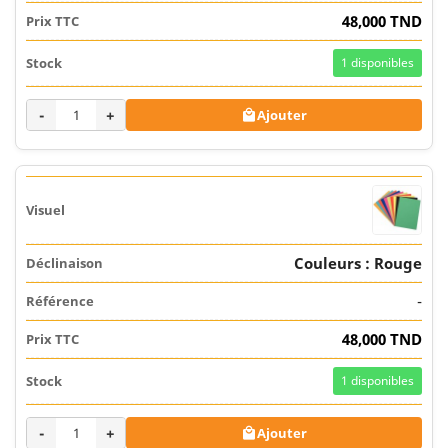
48,000 TND
1
disponibles
-
+
Ajouter

Couleurs : Rouge
-
48,000 TND
1
disponibles
-
+
Ajouter
