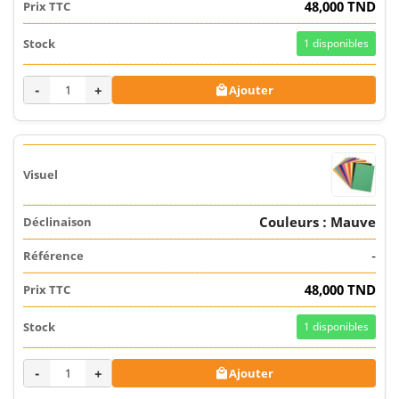
48,000 TND
1
disponibles
-
+
Ajouter

Couleurs : Mauve
-
48,000 TND
1
disponibles
-
+
Ajouter
