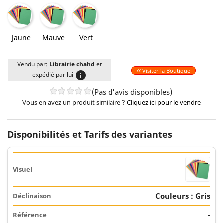
Jaune
Mauve
Vert
Jaune
Mauve
Vert
Vendu par:
Librairie chahd
et
Visiter la Boutique
info
expédié par lui
(Pas d'avis disponibles)
Vous en avez un produit similaire ?
Cliquez ici pour le vendre
Disponibilités et Tarifs des variantes
Couleurs : Gris
-