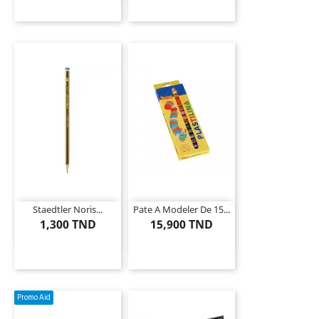
Staedtler Noris...
Pate A Modeler De 15...
1,300 TND
15,900 TND
Promo Aid