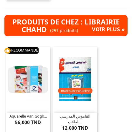
PRODUITS DE CHEZ : LIBRAIRIE
CHAHD
VOIR PLUS »
(257 produits)
RECOMMANDÉ
thumb_up
mazroub exclusive
Aquarelle Van Gogh...
القاموس المدرسي
56,000 TND
للطلاب...
12,000 TND