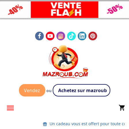
Vendez
Achetez sur mazroub
ou

shopping_cart
Un cadeau vous est offert pour toute com