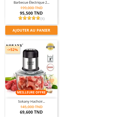
Barbecue Électrique 2...
199,000 TND
95,500 TND
(
1
)
AJOUTER AU PANIER
->52%

MEILLEURE OFFRE
Sokany Hachoir...
145,000 TND
69,600 TND