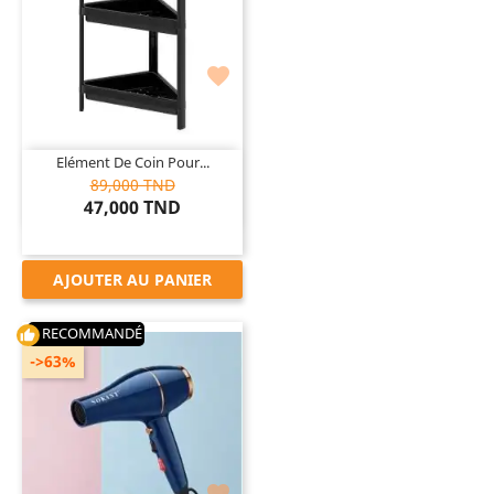

Elément De Coin Pour...
89,000 TND
47,000 TND
AJOUTER AU PANIER
RECOMMANDÉ
thumb_up
->63%