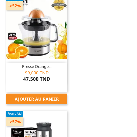
->52%

Presse Orange...
99,000 TND
47,500 TND
AJOUTER AU PANIER
Promo Aid
->57%