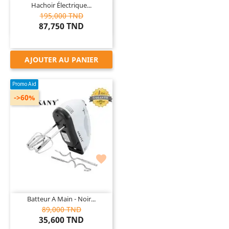
Hachoir Électrique...
195,000 TND
87,750 TND
AJOUTER AU PANIER
Promo Aid
->60%

Batteur A Main - Noir...
89,000 TND
35,600 TND