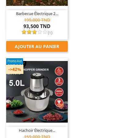
Barbecue Électrique 2...
199,000 TND
93,500 TND
(
1
)
AJOUTER AU PANIER
Promo Aid
->42%

Hachoir Électrique...
159,000 TND