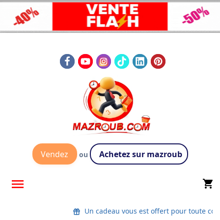
Vendez
Achetez sur mazroub
ou

shopping_cart
Un cadeau vous est offert pour toute co