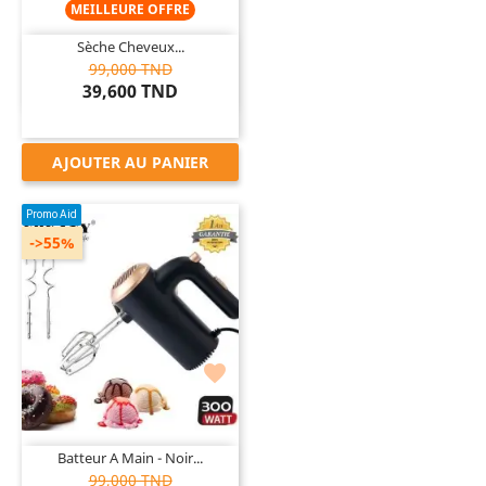
MEILLEURE OFFRE
Sèche Cheveux...
99,000 TND
39,600 TND
AJOUTER AU PANIER
Promo Aid
->55%

Batteur A Main - Noir...
99,000 TND