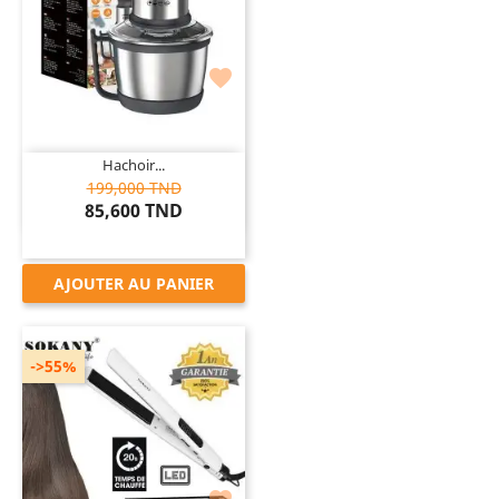

Hachoir...
199,000 TND
85,600 TND
AJOUTER AU PANIER
->55%