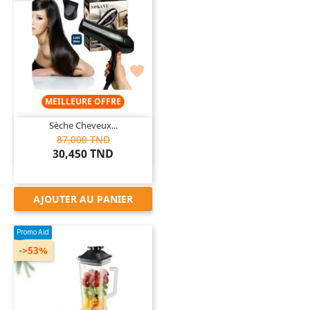

MEILLEURE OFFRE
Sèche Cheveux...
87,000 TND
30,450 TND
AJOUTER AU PANIER
Promo Aid
->53%