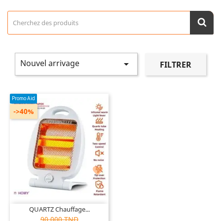
Nouvel arrivage

FILTRER
Promo Aid
->40%

QUARTZ Chauffage...
90,000 TND