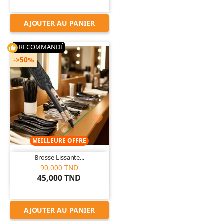
AJOUTER AU PANIER
RECOMMANDÉ
thumb_up
->50%

MEILLEURE OFFRE
Brosse Lissante...
90,000 TND
45,000 TND
AJOUTER AU PANIER