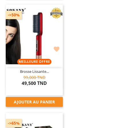
->50%

MEILLEURE OFFRE
Brosse Lissante...
99,000 TND
49,500 TND
AJOUTER AU PANIER
->65%