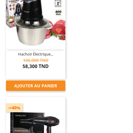

Hachoir Électrique...
106,000 TND
58,300 TND
AJOUTER AU PANIER
->40%