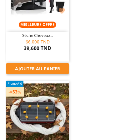

MEILLEURE OFFRE
Sèche Cheveux...
66,000 TND
39,600 TND
AJOUTER AU PANIER
Promo Aid
->53%
