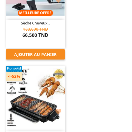

MEILLEURE OFFRE
Sèche Cheveux...
180,000 TND
66,500 TND
AJOUTER AU PANIER
Promo Aid
->52%
