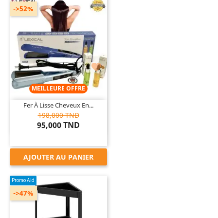
->52%

MEILLEURE OFFRE
Fer À Lisse Cheveux En...
198,000 TND
95,000 TND
AJOUTER AU PANIER
Promo Aid
->47%