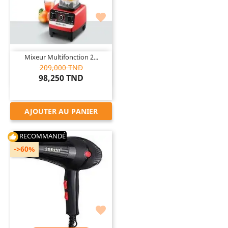

Mixeur Multifonction 2...
209,000 TND
98,250 TND
AJOUTER AU PANIER
RECOMMANDÉ
thumb_up
->60%
