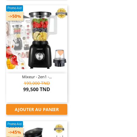
Promo Aid
->50%

Mixeur - 2en1 -...
199,000 TND
99,500 TND
AJOUTER AU PANIER
Promo Aid
->45%