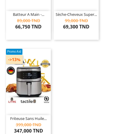
Batteur A Main -...
Sèche-Cheveux Super...
89,000 TND
99,000 TND
66,750 TND
69,300 TND
Promo Aid
->13%
Friteuse Sans Huile...
399,000 TND
347,000 TND