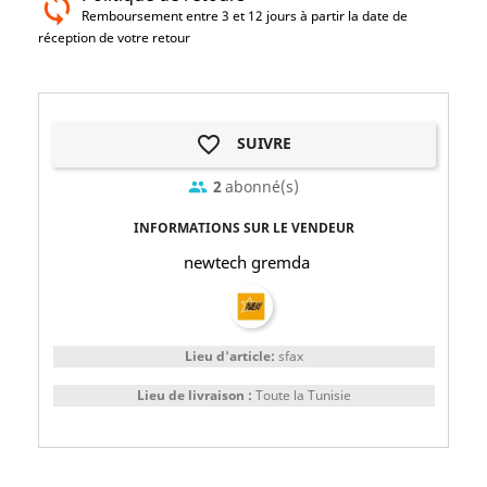
Remboursement entre 3 et 12 jours à partir la date de
réception de votre retour
favorite_border
SUIVRE
2
abonné(s)
group
INFORMATIONS SUR LE VENDEUR
newtech gremda
Lieu d'article:
sfax
Lieu de livraison :
Toute la Tunisie