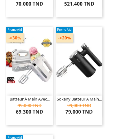
70,000 TND
521,400 TND
Promo Aid
Promo Aid
->30%
->20%
Batteur À Main Avec...
Sokany Batteur A Main...
99,000 TND
99,000 TND
69,300 TND
79,000 TND
Promo Aid