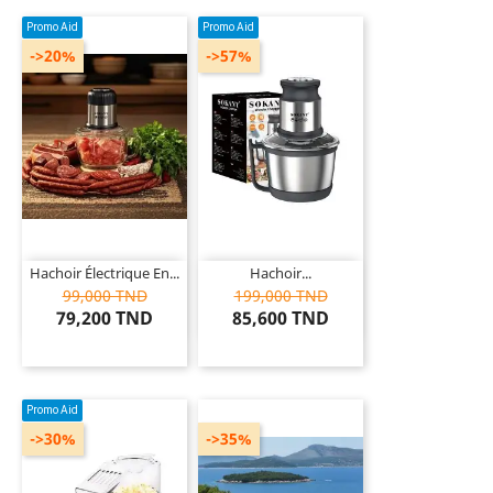
Promo Aid
Promo Aid
->20%
->57%
Hachoir Électrique En...
Hachoir...
99,000 TND
199,000 TND
79,200 TND
85,600 TND
Promo Aid
->30%
->35%