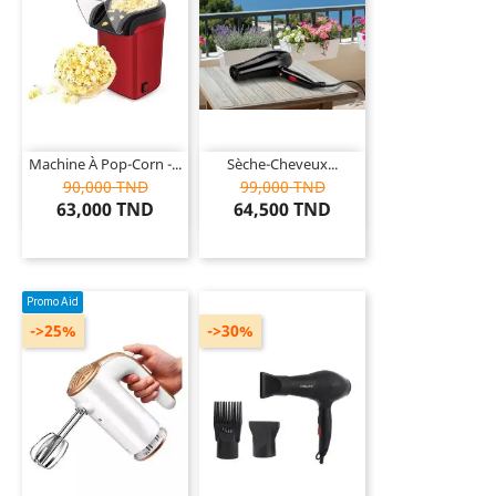
Machine À Pop-Corn -...
Sèche-Cheveux...
90,000 TND
99,000 TND
63,000 TND
64,500 TND
Promo Aid
->25%
->30%