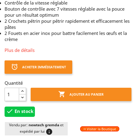
Contrôle de la vitesse réglable
Bouton de contrôle avec 7 vitesses réglable avec la pouce
pour un résultat optimum
2 Crochets pétrin pour pétrir rapidement et efficacement les
pâtes
2 Fouets en acier inox pour battre facilement les œufs et la
crème
Plus de détails
access_alarm
ACHETER IMMÉDIATEMENT
Quantité

AJOUTER AU PANIER

En stock
Vendu par:
newtech gremda
et
Visiter la Boutique
info
expédié par lui