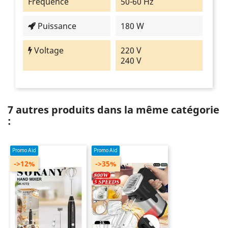
Fréquence
50-60 Hz
Puissance
180 W
Voltage
220 V
240 V
7 autres produits dans la même catégorie
:
Promo Aid
Promo Aid
->12%
->35%