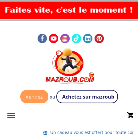
Vendez
Achetez sur mazroub
ou

shopping_cart
Un cadeau vous est offert pour toute co