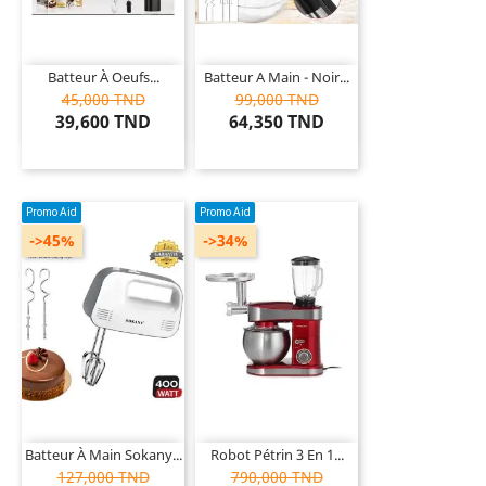
Batteur À Oeufs...
Batteur A Main - Noir...
45,000 TND
99,000 TND
39,600 TND
64,350 TND
Promo Aid
Promo Aid
->45%
->34%
Batteur À Main Sokany...
Robot Pétrin 3 En 1...
127,000 TND
790,000 TND