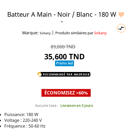
Batteur A Main - Noir / Blanc - 180 W

-

|
Marque:
Produits similaires par
Sokany
Sokany
89,000 TND
35,600 TND
Promo Aid
RECOMMANDÉ PAR MAZROUB
thumb_up
ÉCONOMISEZ >60%
Aucune taxe :
Livraison en 3 jours
Puissance: 180 W
Voltage : 220-240 V
Fréquence : 50-60 Hz