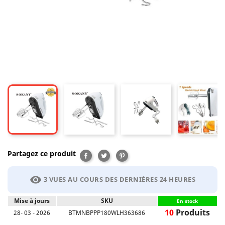
Partagez ce produit
Partager
Tweet
Pinterest
visibility
3 VUES AU COURS DES DERNIÈRES 24 HEURES
Mise à jours
SKU
En stock
10
Produits
28- 03 - 2026
BTMNBPPP180WLH363686