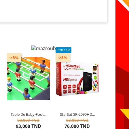
Promo Aid
->5%
->5%
Modèle : grand format
Abonnement : 12 mois
Âges : à partir de 3 ans
Table De Baby-Foot...
StarSat SR-2090HD...
Rupture de stock
3
articles restants
98,000 TND
80,000 TND
93,000 TND
76,000 TND