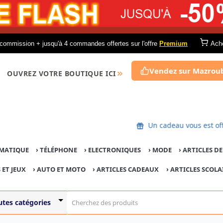
commission + jusqu'à 4 commandes offertes sur l'offre
Premium
Ach
Vendez sur Mazrou
OUVREZ VOTRE BOUTIQUE ICI
Un cadeau vous 
MATIQUE
›
TÉLÉPHONE
›
ELECTRONIQUES
›
MODE
›
ARTICLES D
 ET JEUX
›
AUTO ET MOTO
› ARTICLES CADEAUX
›
ARTICLES SCOLA