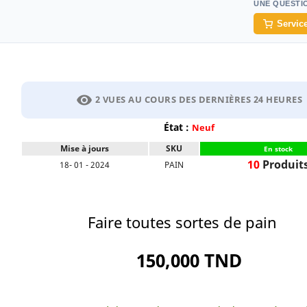
UNE QUESTI
Service
visibility
2 VUES AU COURS DES DERNIÈRES 24 HEURES
État :
Neuf
Mise à jours
SKU
En stock
10
Produit
18- 01 - 2024
PAIN
Faire toutes sortes de pain
150,000 TND