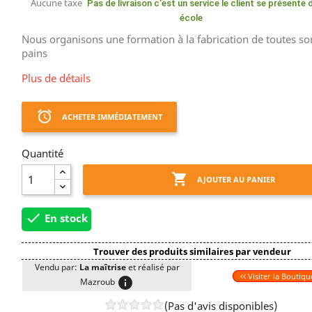
Aucune taxe
Pas de livraison c'est un service le client se présente
école
Nous organisons une formation à la fabrication de toutes so
pains
Plus de détails
access_alarm
ACHETER IMMÉDIATEMENT
Quantité

AJOUTER AU PANIER

En stock
Trouver des produits similaires par vendeur
Vendu par:
La maîtrise
et réalisé par
Visiter la Boutiqu
info
Mazroub
(Pas d'avis disponibles)