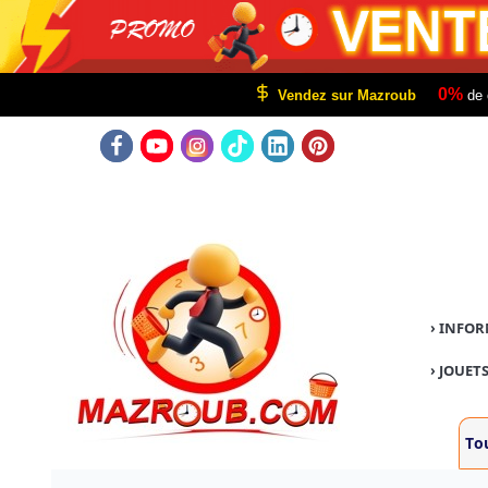
0%
Vendez sur Mazroub
de 
›
INFOR
›
JOUETS