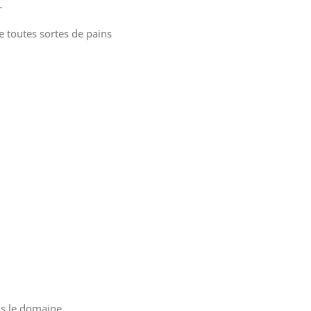
r
e toutes sortes de pains
ns le domaine