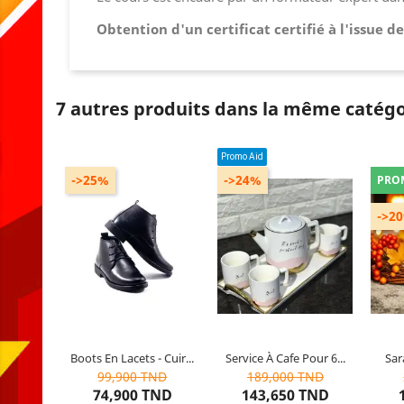
Obtention d'un certificat certifié à l'issue d
7 autres produits dans la même catégo
Promo Aid
->25%
->24%
PRO
->2
Couleur : Noir
Contenu de l’emballage :
Modèle : boots en cuir
Service à cafe pour 6
Pays d
GENRE : Hommes
personnes + Plateau
C
Couleur : Blanc
Couleur : Doré
Boots En Lacets - Cuir...
Service À Cafe Pour 6...
Sar
Dernier
article restant
Dernier
article restant
1
99,900 TND
189,000 TND
74,900 TND
143,650 TND