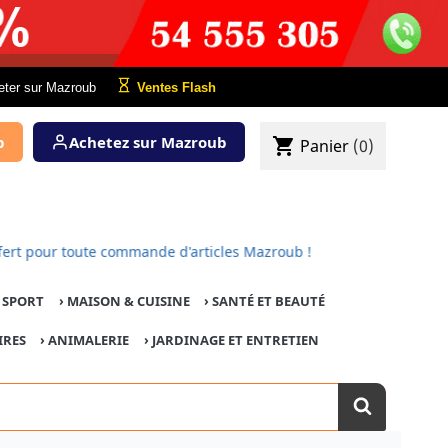
eter sur Mazroub
Ventes Flash
b
Achetez sur Mazroub
shopping_cart
Panier
(0)
est offert pour toute commande d'articles Mazroub !
E SPORT
›
MAISON & CUISINE
›
SANTÉ ET BEAUTÉ
IRES
›
ANIMALERIE
›
JARDINAGE ET ENTRETIEN