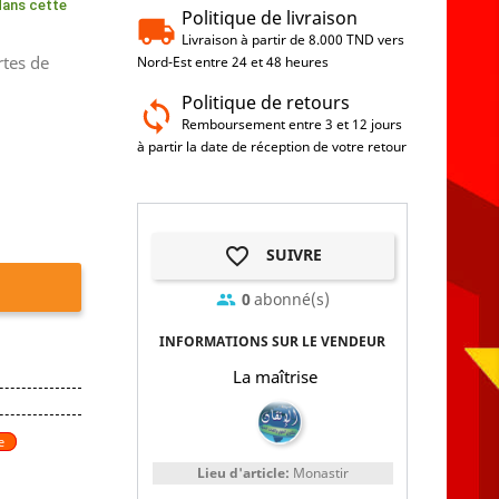
 dans cette
Politique de livraison
Livraison à partir de 8.000 TND vers
rtes de
Nord-Est entre 24 et 48 heures
Politique de retours
Remboursement entre 3 et 12 jours
à partir la date de réception de votre retour
favorite_border
SUIVRE
0
abonné(s)
group
INFORMATIONS SUR LE VENDEUR
La maîtrise
e
Lieu d'article:
Monastir