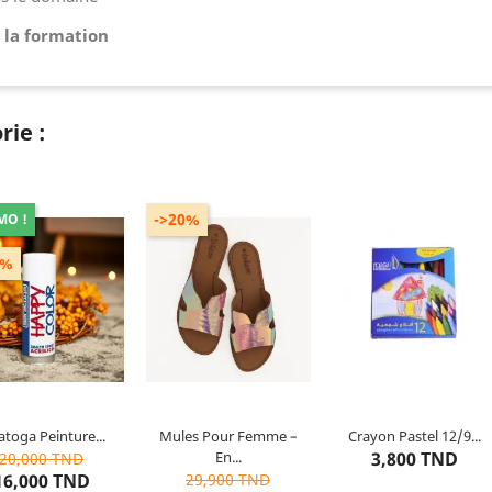
e la formation
rie :
->20%
MO !
0%
Couleur : Bleu
Couleur : Rose
e production : Italie
Modèle : Mules
apacité : 400 ml
Gamme de produits : All age
products
atoga Peinture...
Mules Pour Femme –
Crayon Pastel 12/9...
0
articles restants
Dernier
article restant
Rupture de stock
En...
3,800 TND
20,000 TND
16,000 TND
29,900 TND