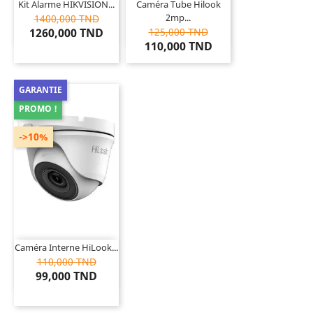
Kit Alarme HIKVISION...
Caméra Tube Hilook
2mp...
1400,000 TND
1260,000 TND
125,000 TND
110,000 TND
GARANTIE
PROMO !
->10%
Caméra Interne HiLook...
110,000 TND
99,000 TND