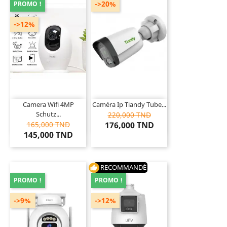
->20%
PROMO !
->12%
Camera Wifi 4MP
Caméra Ip Tiandy Tube...
Schutz...
220,000 TND
165,000 TND
176,000 TND
145,000 TND
RECOMMANDÉ
thumb_up
PROMO !
PROMO !
->9%
->12%