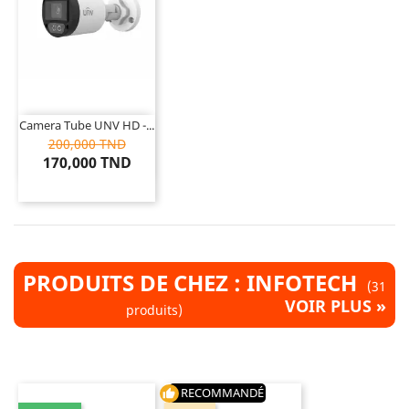
Camera Tube UNV HD -...
200,000 TND
170,000 TND
PRODUITS DE CHEZ : INFOTECH
(31
VOIR PLUS »
produits)
RECOMMANDÉ
thumb_up