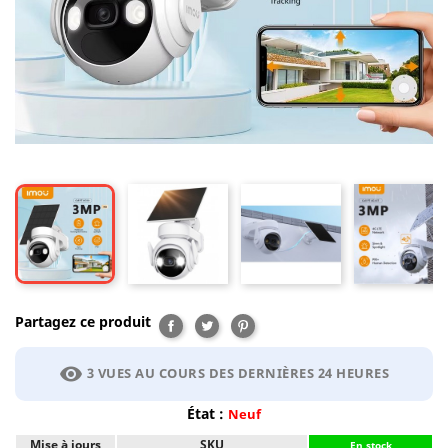
Partagez ce produit
Partager
Tweet
Pinterest
visibility
3 VUES AU COURS DES DERNIÈRES 24 HEURES
État :
Neuf
Mise à jours
SKU
En stock