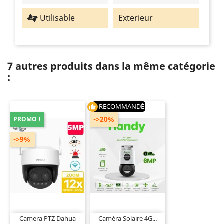
Utilisable
Exterieur
7 autres produits dans la même catégorie
:
RECOMMANDÉ
thumb_up
->20%
PROMO !
->9%
Camera PTZ Dahua
Caméra Solaire 4G...