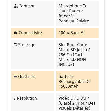
Contient
Microphone Et
Haut-Parleur
Intégrés
Panneau Solaire
Connectivité
100 % Sans Fil
Stockage
Slot Pour Carte
Micro SD Jusqu'à
256 Go (carte
Micro SD NON
INCLUS)
Batterie
Batterie
Rechargeable De
15000mAh
Résolution
Vidéo QHD 3MP
(clarté 2K Pour Des
Visuels Détaillés).