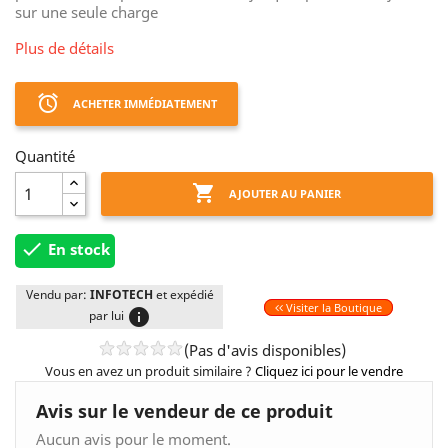
sur une seule charge
Plus de détails
access_alarm
ACHETER IMMÉDIATEMENT
Quantité

AJOUTER AU PANIER

En stock
Vendu par:
INFOTECH
et expédié
Visiter la Boutique
info
par lui
(Pas d'avis disponibles)
Vous en avez un produit similaire ?
Cliquez ici pour le vendre
Avis sur le vendeur de ce produit
Aucun avis pour le moment.