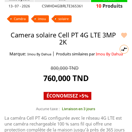
10
Produits
13- 07 - 2026
CSMHD4GI8RLTE365361
Caméra
imou
solaire
Camera solaire Cell PT 4G LTE 3MP

2K

|
Marque:
Produits similaires par
Imou By Dahua
Imou By Dahua
800,000 TND
760,000 TND
ÉCONOMISEZ >5%
Aucune taxe :
Livraison en 3 jours
La caméra Cell PT 4G configurée avec le réseau 4G LTE est
une caméra rechargeable 100 % sans fil qui offre une
protection complète de la maison jusqu'à près de 365 jours