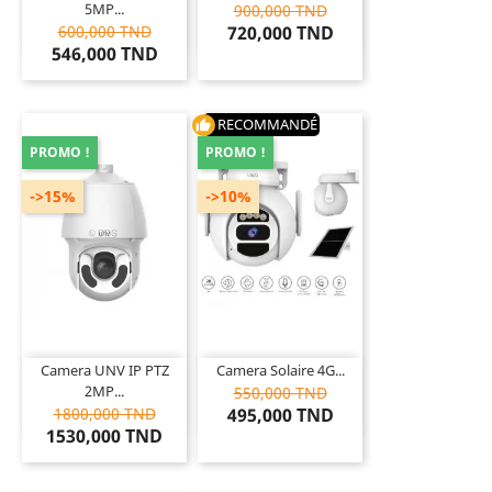
5MP...
900,000 TND
600,000 TND
720,000 TND
546,000 TND
RECOMMANDÉ
thumb_up
PROMO !
PROMO !
->15%
->10%
Camera UNV IP PTZ
Camera Solaire 4G...
2MP...
550,000 TND
1800,000 TND
495,000 TND
1530,000 TND