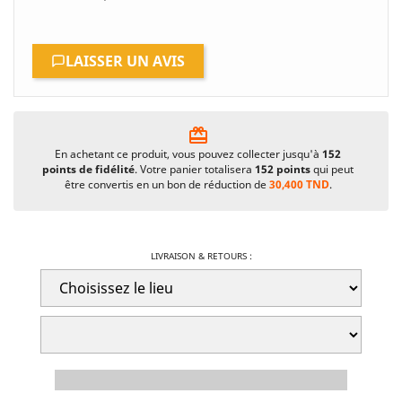
LAISSER UN AVIS
card_giftcard
En achetant ce produit, vous pouvez collecter jusqu'à
152
points de fidélité
. Votre panier totalisera
152
points
qui peut
être convertis en un bon de réduction de
30,400 TND
.
LIVRAISON & RETOURS :