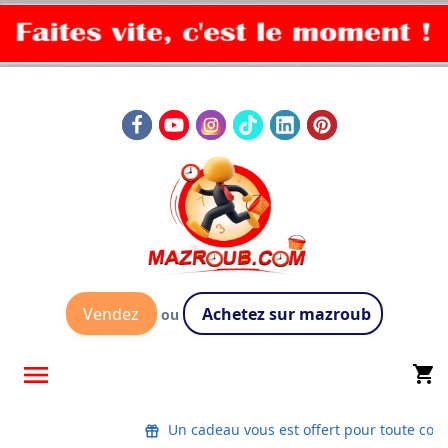
Vendez
Achetez sur mazroub
ou

shopping_cart
Un cadeau vous est offert pour toute co