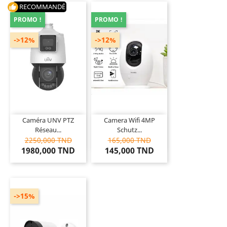
RECOMMANDÉ
thumb_up
PROMO !
PROMO !
->12%
->12%
Caméra UNV PTZ
Camera Wifi 4MP
Réseau...
Schutz...
2250,000 TND
165,000 TND
1980,000 TND
145,000 TND
->15%