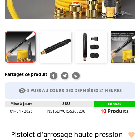
Partagez ce produit
Partager
Tweet
Pinterest
visibility
3 VUES AU COURS DES DERNIÈRES 24 HEURES
Mise à jours
SKU
En stock
10
Produits
01- 04 - 2026
PISTSLPVCRSS366236
Pistolet d'arrosage haute pression
