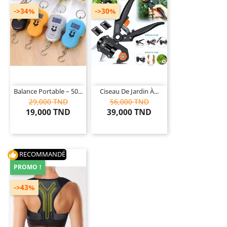
->34%
->30%
Balance Portable – 50...
Ciseau De Jardin À...
29,000 TND
56,000 TND
19,000 TND
39,000 TND
RECOMMANDÉ
thumb_up
PROMO !
->43%