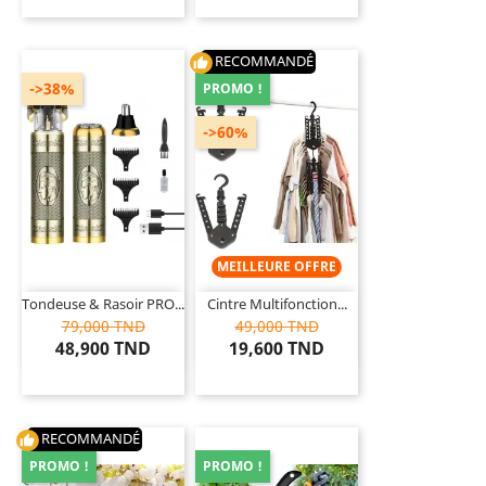
RECOMMANDÉ
thumb_up
->38%
PROMO !
->60%
MEILLEURE OFFRE
Tondeuse & Rasoir PRO...
Cintre Multifonction...
79,000 TND
49,000 TND
48,900 TND
19,600 TND
RECOMMANDÉ
thumb_up
PROMO !
PROMO !