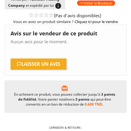
Visiter la Boutique
info
Company
et expédié par lui
(Pas d'avis disponibles)
Vous en avez un produit similaire ?
Cliquez ici pour le vendre
Avis sur le vendeur de ce produit
Aucun avis pour le moment.
LAISSER UN AVIS
card_giftcard
En achetant ce produit, vous pouvez collecter jusqu'à
3
points
de fidélité
. Votre panier totalisera
3
points
qui peut être
convertis en un bon de réduction de
0,600 TND
.
LIVRAISON & RETOURS :