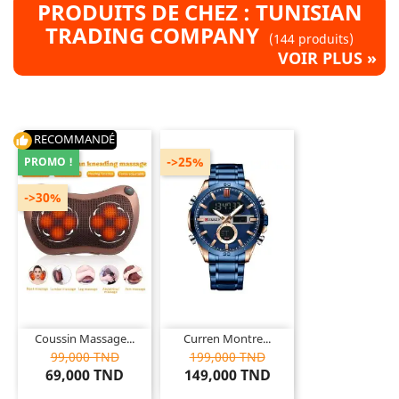
PRODUITS DE CHEZ : TUNISIAN
TRADING COMPANY
(144 produits)
VOIR PLUS »
RECOMMANDÉ
thumb_up
->25%
PROMO !
->30%
Coussin Massage...
Curren Montre...
99,000 TND
199,000 TND
69,000 TND
149,000 TND