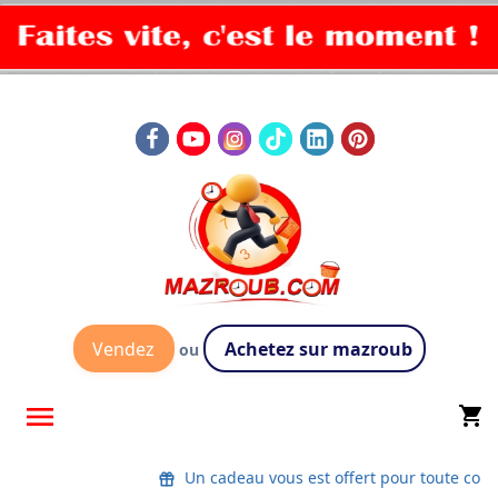
Vendez
Achetez sur mazroub
ou

shopping_cart
Un cadeau vous est offert pour toute co