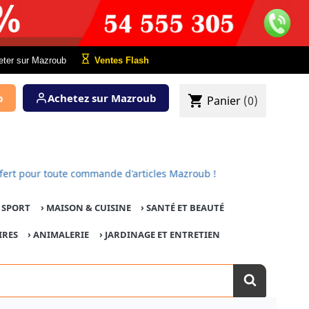
eter sur Mazroub
Ventes Flash
b
Achetez sur Mazroub
shopping_cart
Panier
(0)
 est offert pour toute commande d'articles Mazroub !
E SPORT
›
MAISON & CUISINE
›
SANTÉ ET BEAUTÉ
IRES
›
ANIMALERIE
›
JARDINAGE ET ENTRETIEN