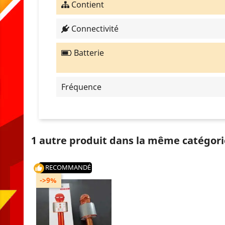
Contient
Connectivité
Batterie
Fréquence
1 autre produit dans la même catégori
RECOMMANDÉ
thumb_up
->9%
Contient : Bouton REC
Contient : Emplacement