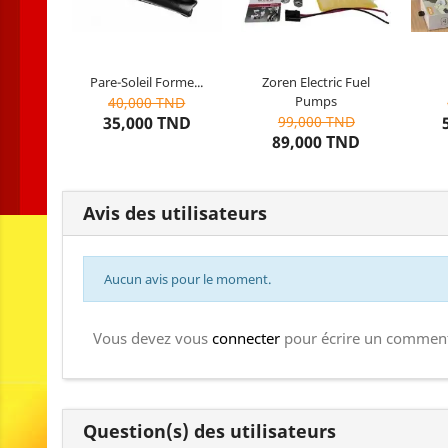
parapluie/conception
extensible, petite taille, facile
à transporter.
Couleur : Noir
Pare-Soleil Forme...
Zoren Electric Fuel
10
articles restants
7
articles restants
1
Matière : de haute qualité
Pumps
40,000 TND
UPE + alliage + tissu
35,000 TND
99,000 TND
89,000 TND
Avis des utilisateurs
Aucun avis pour le moment.
Vous devez vous
connecter
pour écrire un comment
Question(s) des utilisateurs