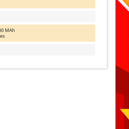
200 MAh
res