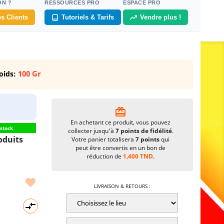
ON ?
RESSOURCES PRO
ESPACE PRO
s Clients
Tutoriels & Tarifs
Vendre plus !
100 Gr
oids:
card_giftcard
En achetant ce produit, vous pouvez
stock
collecter jusqu'à
7
points de fidélité
.
oduits
Votre panier totalisera
7
points
qui
peut être convertis en un bon de
réduction de
1,400 TND
.

LIVRAISON & RETOURS :
