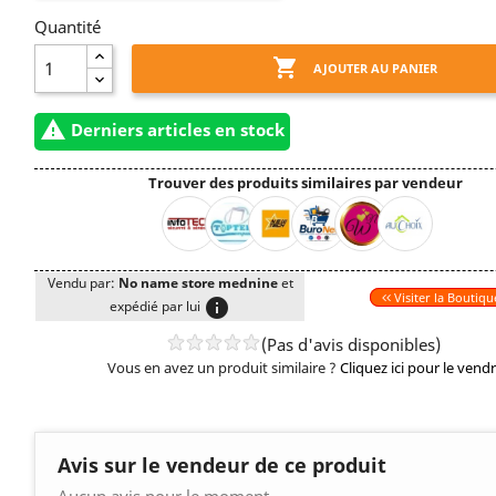
Quantité

AJOUTER AU PANIER

Derniers articles en stock
Trouver des produits similaires par vendeur
Vendu par:
No name store mednine
et
Visiter la Boutiqu
info
expédié par lui
(Pas d'avis disponibles)
Vous en avez un produit similaire ?
Cliquez ici pour le vend
Avis sur le vendeur de ce produit