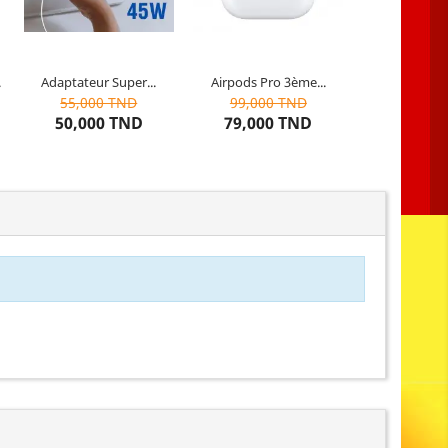
.
Adaptateur Super...
Airpods Pro 3ème...
9
articles restants
Dernier
article restant
55,000 TND
99,000 TND
50,000 TND
79,000 TND