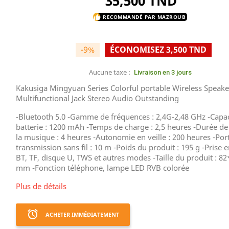
35,500 TND
RECOMMANDÉ PAR MAZROUB
thumb_up
-9%
ÉCONOMISEZ 3,500 TND
Aucune taxe :
Livraison en 3 jours
Kakusiga Mingyuan Series Colorful portable Wireless Speake
Multifunctional Jack Stereo Audio Outstanding
-Bluetooth 5.0 -Gamme de fréquences : 2,4G-2,48 GHz -Capac
batterie : 1200 mAh -Temps de charge : 2,5 heures -Durée de
la musique : 4 heures -Autonomie en veille : 200 heures -Por
transmission sans fil : 10 m -Poids du produit : 195 g -Prise 
BT, TF, disque U, TWS et autres modes -Taille du produit : 8
mm -Fonction téléphone, lampe LED RVB colorée
Plus de détails
access_alarm
ACHETER IMMÉDIATEMENT