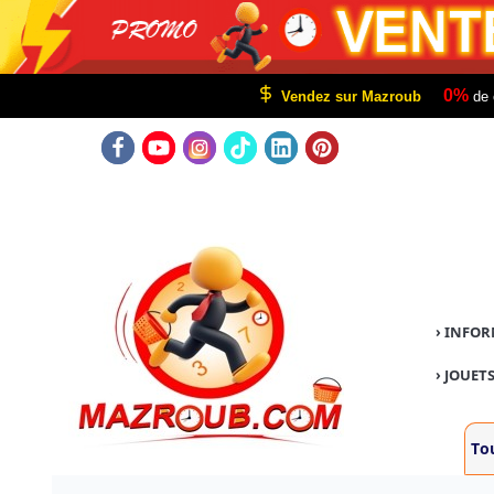
0%
Vendez sur Mazroub
de 
›
INFOR
›
JOUETS