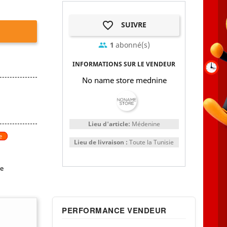
favorite_border
SUIVRE
1
abonné(s)
group
INFORMATIONS SUR LE VENDEUR
No name store mednine
Lieu d'article:
Médenine
e
Lieu de livraison :
Toute la Tunisie
re
PERFORMANCE VENDEUR