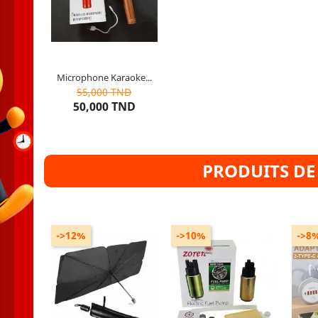
Auxiliaire OUT
Connectivité : Bluetooth
Microphone Karaoke...
10
articles restants
55,000 TND
50,000 TND
PRODUITS DE
->12%
->10%
->8
Propriété : Facile à utiliser,
ouvert ou plié en quelques
Type d
secondes. Nouveau style de
parasol. Conception de
Con