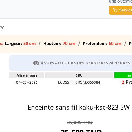
UNE QUESTI
Service
 5W
s:
50 cm
70 cm
60 cm
Largeur:
Hauteur:
Profondeur:
P
visibility
4 VUES AU COURS DES DERNIÈRES 24 HEURES
Mise à jours
SKU
En 
2
Pr
07- 03 - 2026
ECDSSTTRCRGND365384
Enceinte sans fil kaku-ksc-823 5W
39,000 TND