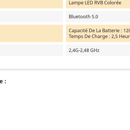
Lampe LED RVB Colorée
Bluetooth 5.0
Capacité De La Batterie : 1
Temps De Charge : 2,5 Heu
2,4G-2,48 GHz
e :