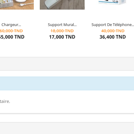
pour téléphones mobiles
Chargeur...
Support Mural...
Support De Téléphone..
0
articles restants
10
articles restants
Dernier
article restant
60,000 TND
18,000 TND
40,000 TND
55,000 TND
17,000 TND
36,400 TND
aire.