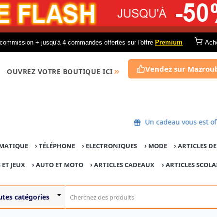
commission + jusqu'à 4 commandes offertes sur l'offre
Premium
Ach
Vendez sur Mazrou
OUVREZ VOTRE BOUTIQUE ICI
Un cadeau vous
MATIQUE
›
TÉLÉPHONE
›
ELECTRONIQUES
›
MODE
›
ARTICLES D
 ET JEUX
›
AUTO ET MOTO
› ARTICLES CADEAUX
›
ARTICLES SCOLA