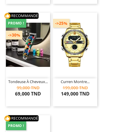
RECOMMANDÉ
thumb_up
->25%
PROMO !
->30%
Tondeuse À Cheveux...
Curren Montre...
99,000 TND
199,000 TND
69,000 TND
149,000 TND
RECOMMANDÉ
thumb_up
PROMO !