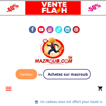
Vendez
Achetez sur mazroub
ou

shopping_cart
Un cadeau vous est offert pour toute co