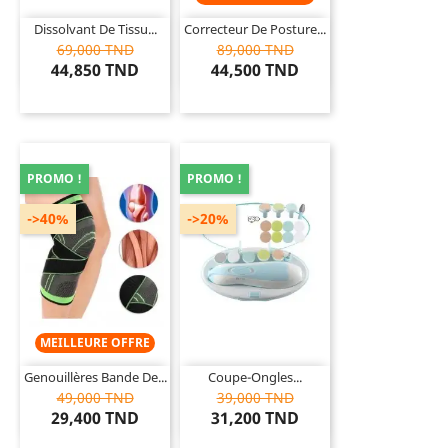
Dissolvant De Tissu...
Correcteur De Posture...
69,000 TND
89,000 TND
44,850 TND
44,500 TND
PROMO !
PROMO !
->40%
->20%
MEILLEURE OFFRE
Genouillères Bande De...
Coupe-Ongles...
49,000 TND
39,000 TND
29,400 TND
31,200 TND