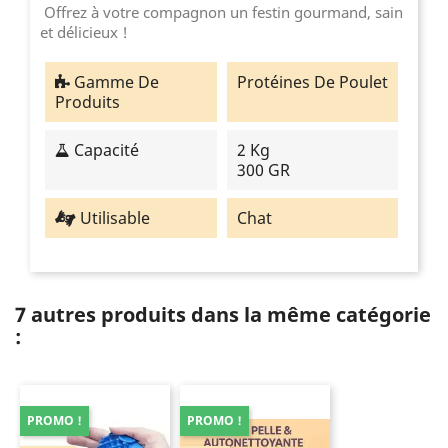
Offrez à votre compagnon un festin gourmand, sain
et délicieux !
Gamme De
Protéines De Poulet
Produits
Capacité
2 Kg
300 GR
Utilisable
Chat
7 autres produits dans la même catégorie
:
PROMO !
PROMO !