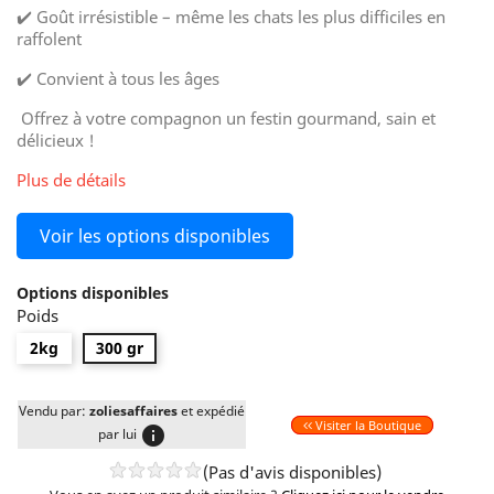
✔️ Goût irrésistible – même les chats les plus difficiles en
raffolent
✔️ Convient à tous les âges
Offrez à votre compagnon un festin gourmand, sain et
délicieux !
Plus de détails
Voir les options disponibles
Options disponibles
Poids
2kg
300 gr
Vendu par:
zoliesaffaires
et expédié
Visiter la Boutique
info
par lui
(Pas d'avis disponibles)