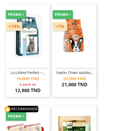
PROMO !
PROMO !
->14%
->7%
La Litière Perfect –...
Festin Chien Adulte...
15,000 TND
22,000 TND
21,000 TND
A partir de
12,900 TND
RECOMMANDÉ
thumb_up
PROMO !