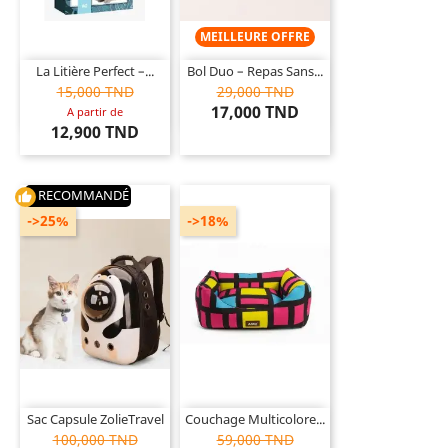
MEILLEURE OFFRE
La Litière Perfect –...
Bol Duo – Repas Sans...
15,000 TND
29,000 TND
17,000 TND
A partir de
12,900 TND
RECOMMANDÉ
thumb_up
->25%
->18%
Sac Capsule ZolieTravel
Couchage Multicolore...
100,000 TND
59,000 TND