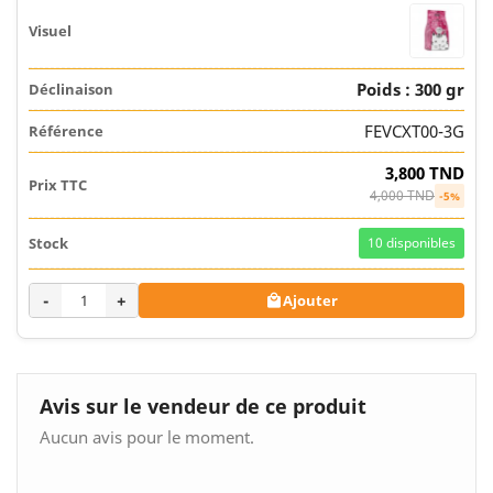
Poids : 300 gr
FEVCXT00-3G
3,800 TND
4,000 TND
-5%
10
disponibles
-
+
Ajouter

Avis sur le vendeur de ce produit
Aucun avis pour le moment.