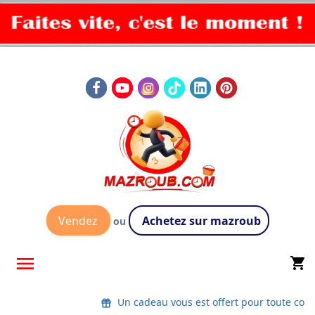
Vendez
Achetez sur mazroub
ou

shopping_cart
Un cadeau vous est offert pour toute co