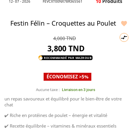
10
Produits
12- 07 - 2026
FEVCXT00NX78R365561
Festin Félin – Croquettes au Poulet


4,000 TND
3,800 TND
RECOMMANDÉ PAR MAZROUB
thumb_up
ÉCONOMISEZ >5%
Aucune taxe :
Livraison en 3 jours
un repas savoureux et équilibré pour le bien-être de votre
chat
✔️ Riche en protéines de poulet – énergie et vitalité
✔️ Recette équilibrée – vitamines & minéraux essentiels