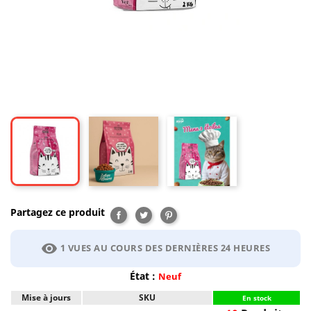
Partagez ce produit
Partager
Tweet
Pinterest
visibility
1 VUES AU COURS DES DERNIÈRES 24 HEURES
État :
Neuf
Mise à jours
SKU
En stock