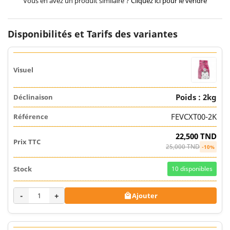
Vous en avez un produit similaire ?
Cliquez ici pour le vendre
Disponibilités et Tarifs des variantes
Poids : 2kg
FEVCXT00-2K
22,500 TND
25,000 TND
-10%
10
disponibles
-
+
Ajouter
