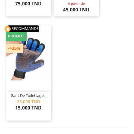
75,000 TND
A partir de
45,000 TND
RECOMMANDÉ
thumb_up
PROMO !
->35%
Gant De Toilettage...
23,000 TND
15,000 TND