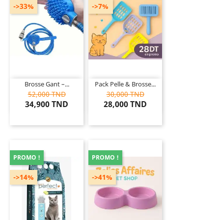
->33%
->7%
Brosse Gant –...
Pack Pelle & Brosse...
52,000 TND
30,000 TND
34,900 TND
28,000 TND
PROMO !
PROMO !
->14%
->41%