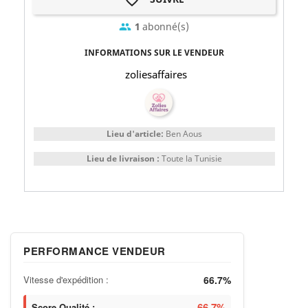
1
abonné(s)
group
INFORMATIONS SUR LE VENDEUR
zoliesaffaires
Lieu d'article:
Ben Aous
Lieu de livraison :
Toute la Tunisie
PERFORMANCE VENDEUR
Vitesse d'expédition :
66.7%
66.7%
Score Qualité :