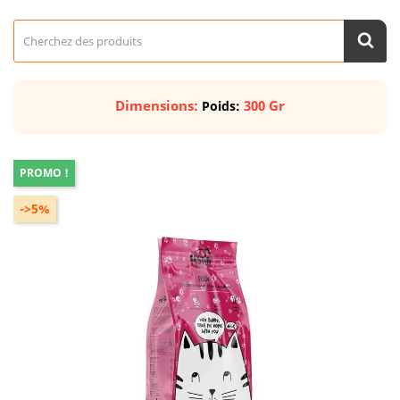
Dimensions:
300 Gr
Poids:
PROMO !
->5%