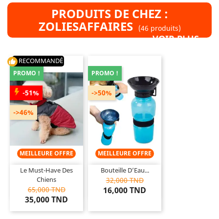
PRODUITS DE CHEZ :
ZOLIESAFFAIRES
(46 produits)
VOIR PLUS »
RECOMMANDÉ
thumb_up
PROMO !
PROMO !
-51%
->50%
->46%
MEILLEURE OFFRE
MEILLEURE OFFRE
Le Must-Have Des
Bouteille D’Eau...
Chiens
32,000 TND
65,000 TND
16,000 TND
35,000 TND