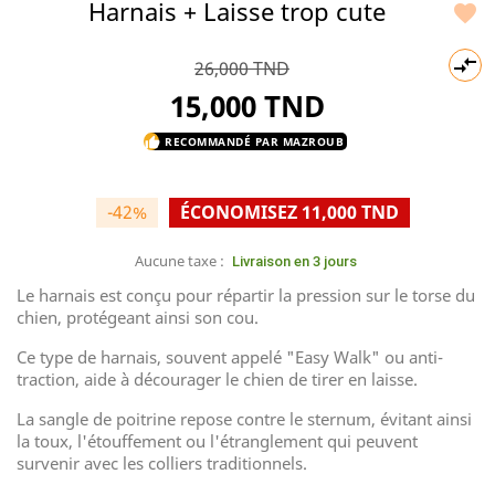
Harnais + Laisse trop cute


26,000 TND
15,000 TND
RECOMMANDÉ PAR MAZROUB
thumb_up
-42%
ÉCONOMISEZ 11,000 TND
Aucune taxe :
Livraison en 3 jours
Le harnais est conçu pour répartir la pression sur le torse du
chien, protégeant ainsi son cou.
Ce type de harnais, souvent appelé "Easy Walk" ou anti-
traction, aide à décourager le chien de tirer en laisse.
La sangle de poitrine repose contre le sternum, évitant ainsi
la toux, l'étouffement ou l'étranglement qui peuvent
survenir avec les colliers traditionnels.