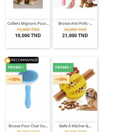
Colliers Mignons Pour...
Brosse Anti-Poils -...
15,000 TND
30,000 TND
10,000 TND
21,000 TND
RECOMMANDÉ
thumb_up
PROMO !
PROMO !
->30%
->30%
Brosse Pour Chat Ou...
Balle À Mâcher &...
30,000 TND
20,000 TND