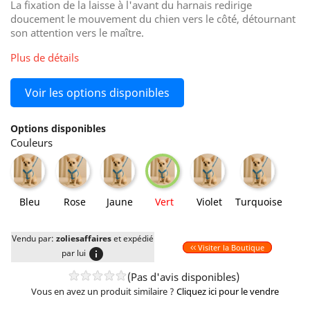
La fixation de la laisse à l'avant du harnais redirige
doucement le mouvement du chien vers le côté, détournant
son attention vers le maître.
Plus de détails
Voir les options disponibles
Options disponibles
Couleurs
Bleu
Rose
Jaune
Violet
Turquoise
Vert
Bleu
Rose
Jaune
Vert
Violet
Turquoise
Vendu par:
zoliesaffaires
et expédié
Visiter la Boutique
info
par lui
(Pas d'avis disponibles)
Vous en avez un produit similaire ?
Cliquez ici pour le vendre