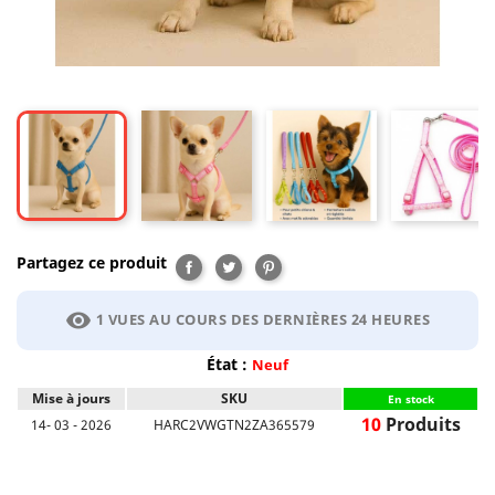
Partagez ce produit
Partager
Tweet
Pinterest
visibility
1 VUES AU COURS DES DERNIÈRES 24 HEURES
État :
Neuf
Mise à jours
SKU
En stock
10
Produits
14- 03 - 2026
HARC2VWGTN2ZA365579