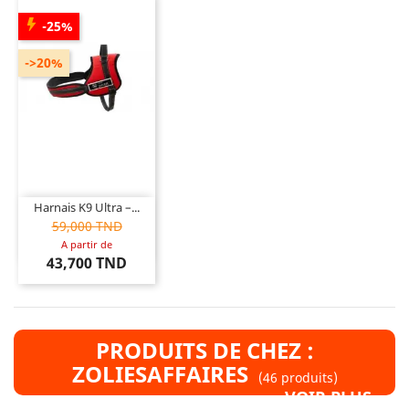
-25%
->20%
Harnais K9 Ultra –...
59,000 TND
A partir de
43,700 TND
PRODUITS DE CHEZ :
ZOLIESAFFAIRES
(46 produits)
VOIR PLUS »