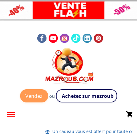
Vendez
Achetez sur mazroub
ou

shopping_cart
Un cadeau vous est offert pour toute co