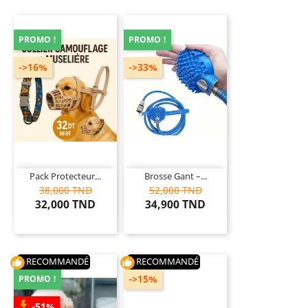
PROMO !
PROMO !
->16%
->33%
Pack Protecteur...
Brosse Gant –...
38,000 TND
52,000 TND
32,000 TND
34,900 TND
RECOMMANDÉ
RECOMMANDÉ
thumb_up
thumb_up
->15%
PROMO !
-51%