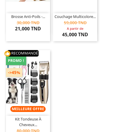
Brosse Anti-Poils -...
Couchage Multicolore...
30,000 TND
59,000 TND
21,000 TND
A partir de
45,000 TND
RECOMMANDÉ
thumb_up
PROMO !
->45%
MEILLEURE OFFRE
Kit Tondeuse À
Cheveux...
80,000 TND