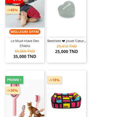
->46%
MEILLEURE OFFRE
Le Must-Have Des
Beeztees ❤️ Jouet Cœur...
Chiens
29,412 TND
65,000 TND
25,000 TND
35,000 TND
->18%
PROMO !
->30%