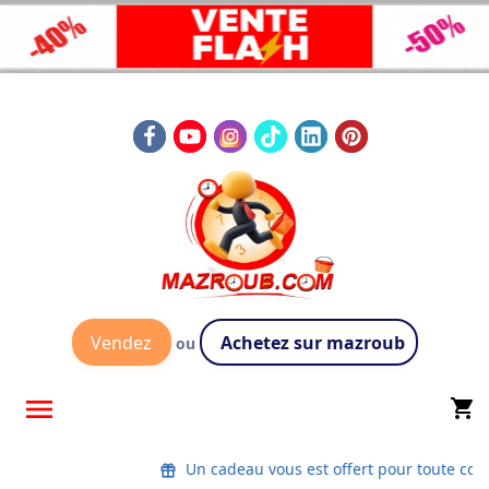
Vendez
Achetez sur mazroub
ou

shopping_cart
Un cadeau vous est offert pour toute co