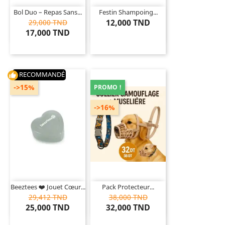
Bol Duo – Repas Sans...
Festin Shampoing...
12,000 TND
29,000 TND
17,000 TND
RECOMMANDÉ
thumb_up
->15%
PROMO !
->16%
Beeztees ❤️ Jouet Cœur...
Pack Protecteur...
29,412 TND
38,000 TND
25,000 TND
32,000 TND