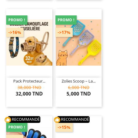
PROMO !
PROMO !
->16%
->17%
Pack Protecteur...
Zolies Scoop – La...
38,000 TND
6,000 TND
32,000 TND
5,000 TND
RECOMMANDÉ
RECOMMANDÉ
thumb_up
thumb_up
->15%
PROMO !