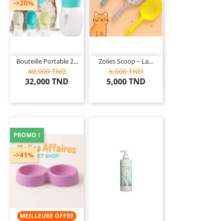
->20%
Bouteille Portable 2...
Zolies Scoop – La...
40,000 TND
6,000 TND
32,000 TND
5,000 TND
PROMO !
->41%
MEILLEURE OFFRE