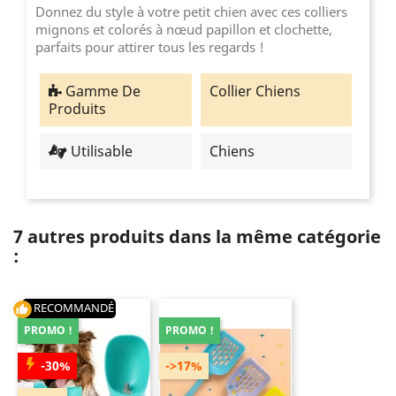
Donnez du style à votre petit chien avec ces colliers
mignons et colorés à nœud papillon et clochette,
parfaits pour attirer tous les regards !
Gamme De
Collier Chiens
Produits
Utilisable
Chiens
7 autres produits dans la même catégorie
:
RECOMMANDÉ
thumb_up
PROMO !
PROMO !
-30%
->17%