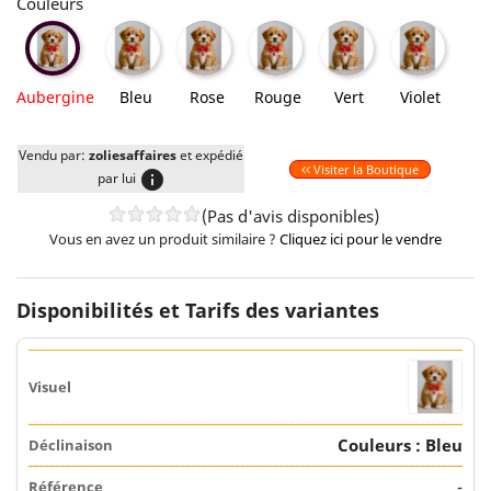
Couleurs
Bleu
Rose
Rouge
Vert
Violet
Aubergine
Aubergine
Bleu
Rose
Rouge
Vert
Violet
Vendu par:
zoliesaffaires
et expédié
Visiter la Boutique
info
par lui
(Pas d'avis disponibles)
Vous en avez un produit similaire ?
Cliquez ici pour le vendre
Disponibilités et Tarifs des variantes
Couleurs : Bleu
-