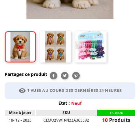
Partagez ce produit
Partager
Tweet
Pinterest
visibility
1 VUES AU COURS DES DERNIÈRES 24 HEURES
État :
Neuf
Mise à jours
SKU
En stock
10
Produits
18- 12 - 2025
CLMO2VWTRN2ZA365582