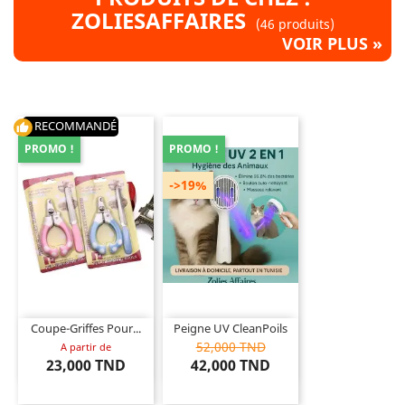
ZOLIESAFFAIRES
(46 produits)
VOIR PLUS »
RECOMMANDÉ
thumb_up
PROMO !
PROMO !
->19%
Coupe-Griffes Pour...
Peigne UV CleanPoils
52,000 TND
A partir de
23,000 TND
42,000 TND