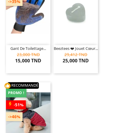
->35%
Gant De Toilettage...
Beeztees ❤️ Jouet Cœur...
23,000 TND
29,412 TND
15,000 TND
25,000 TND
RECOMMANDÉ
thumb_up
PROMO !
-51%
->46%