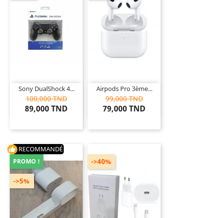
Sony DualShock 4...
Airpods Pro 3ème...
100,000 TND
99,000 TND
89,000 TND
79,000 TND
RECOMMANDÉ
thumb_up
->40%
PROMO !
->5%