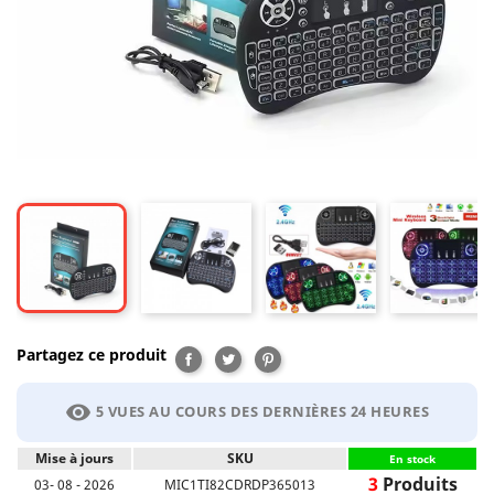
Partagez ce produit
Partager
Tweet
Pinterest
visibility
5 VUES AU COURS DES DERNIÈRES 24 HEURES
Mise à jours
SKU
En stock
3
Produits
03- 08 - 2026
MIC1TI82CDRDP365013