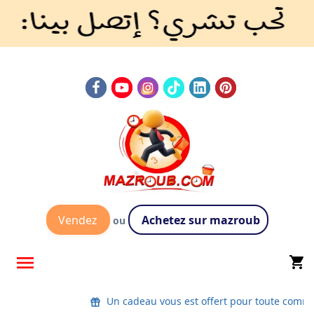
Vendez
Achetez sur mazroub
ou

shopping_cart
Un cadeau vous est offert pour toute com