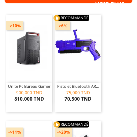
VOIR PLUS »
RECOMMANDÉ
thumb_up
->10%
->6%
Unité Pc Bureau Gamer
Pistolet Bluetooth AR...
900,000 TND
75,000 TND
810,000 TND
70,500 TND
RECOMMANDÉ
thumb_up
->11%
->20%