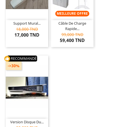
MEILLEURE OFFRE
Support Mural...
Câble De Charge
Rapide...
18,000 TND
17,000 TND
99,000 TND
59,400 TND
RECOMMANDÉ
thumb_up
->30%
Version Disque Du...