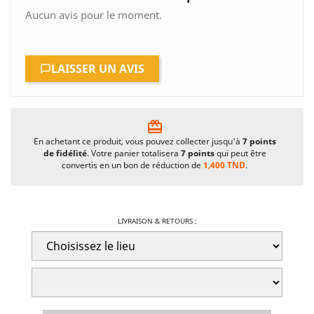
Aucun avis pour le moment.
LAISSER UN AVIS
card_giftcard
En achetant ce produit, vous pouvez collecter jusqu'à
7
points
de fidélité
. Votre panier totalisera
7
points
qui peut être
convertis en un bon de réduction de
1,400 TND
.
LIVRAISON & RETOURS :