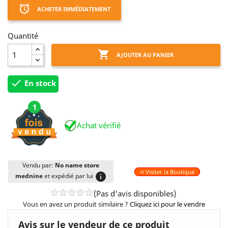
access_alarm
ACHETER IMMÉDIATEMENT
Quantité

AJOUTER AU PANIER

En stock
1
Achat vérifié
Vendu par:
No name store
Visiter la Boutique
info
mednine
et expédié par lui
(Pas d'avis disponibles)
Vous en avez un produit similaire ?
Cliquez ici pour le vendre
Avis sur le vendeur de ce produit