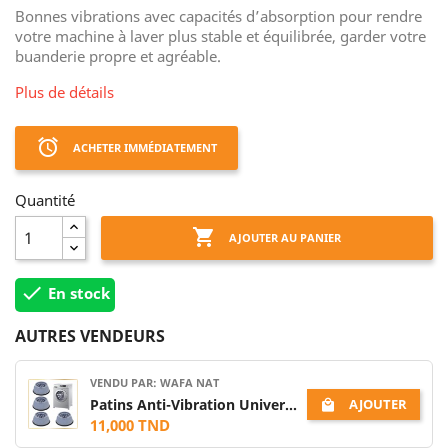
Bonnes vibrations avec capacités d’absorption pour rendre
votre machine à laver plus stable et équilibrée, garder votre
buanderie propre et agréable.
Plus de détails
access_alarm
ACHETER IMMÉDIATEMENT
Quantité

AJOUTER AU PANIER

En stock
AUTRES VENDEURS
VENDU PAR: WAFA NAT
AJOUTER
Patins Anti-Vibration Universels 4PCS pour Machine à Laver

11,000 TND