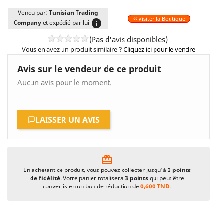
Vendu par:
Tunisian Trading
Visiter la Boutique
info
Company
et expédié par lui
(Pas d'avis disponibles)
Vous en avez un produit similaire ?
Cliquez ici pour le vendre
Avis sur le vendeur de ce produit
Aucun avis pour le moment.
LAISSER UN AVIS
card_giftcard
En achetant ce produit, vous pouvez collecter jusqu'à
3
points
de fidélité
. Votre panier totalisera
3
points
qui peut être
convertis en un bon de réduction de
0,600 TND
.