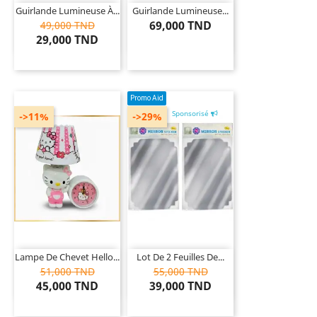
Guirlande Lumineuse À...
Guirlande Lumineuse...
69,000 TND
49,000 TND
29,000 TND
Promo Aid
Sponsorisé
->11%
->29%
Lampe De Chevet Hello...
Lot De 2 Feuilles De...
51,000 TND
55,000 TND
45,000 TND
39,000 TND