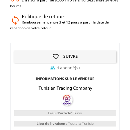
Livraison à partir de 8.000 TND vers Nord-Est entre 24 et 48
heures
Politique de retours
Remboursement entre 3 et 12 jours à partir la date de
réception de votre retour
favorite_border
SUIVRE
1
abonné(s)
group
INFORMATIONS SUR LE VENDEUR
Tunisian Trading Company
Lieu d'article:
Tunis
Lieu de livraison :
Toute la Tunisie