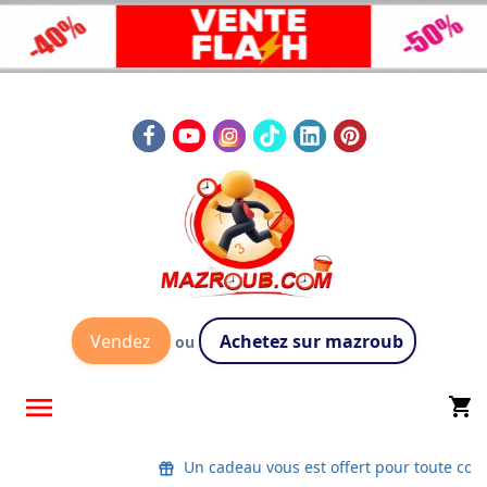
Vendez
Achetez sur mazroub
ou

shopping_cart
Un cadeau vous est offert pour toute co