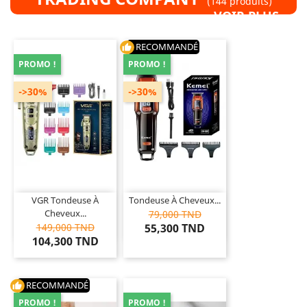
(144 produits)
VOIR PLUS »
RECOMMANDÉ
thumb_up
PROMO !
PROMO !
->30%
->30%
VGR Tondeuse À
Tondeuse À Cheveux...
Cheveux...
79,000 TND
149,000 TND
55,300 TND
104,300 TND
RECOMMANDÉ
thumb_up
PROMO !
PROMO !