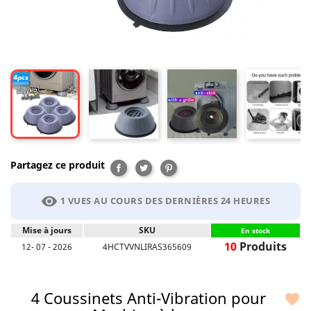
Partagez ce produit
Partager
Tweet
Pinterest
visibility
1 VUES AU COURS DES DERNIÈRES 24 HEURES
Mise à jours
SKU
En stock
10
Produits
12- 07 - 2026
4HCTVVNLIRAS365609
4 Coussinets Anti-Vibration pour
