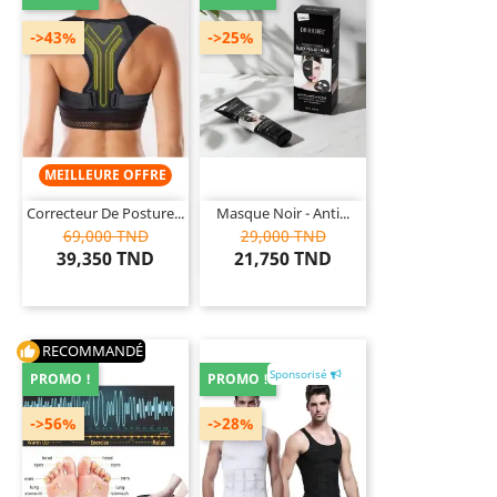
->43%
->25%
MEILLEURE OFFRE
Correcteur De Posture...
Masque Noir - Anti...
69,000 TND
29,000 TND
39,350 TND
21,750 TND
RECOMMANDÉ
thumb_up
Sponsorisé
PROMO !
PROMO !
->56%
->28%