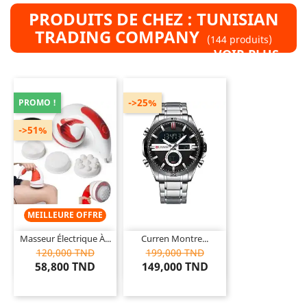
PRODUITS DE CHEZ : TUNISIAN
TRADING COMPANY
(144 produits)
VOIR PLUS »
->25%
PROMO !
->51%
MEILLEURE OFFRE
Masseur Électrique À...
Curren Montre...
120,000 TND
199,000 TND
58,800 TND
149,000 TND