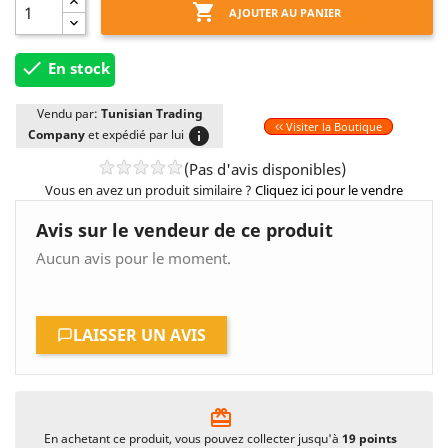

AJOUTER AU PANIER

En stock
Vendu par:
Tunisian Trading
Visiter la Boutique
info
Company
et expédié par lui
(Pas d'avis disponibles)
Vous en avez un produit similaire ?
Cliquez ici pour le vendre
Avis sur le vendeur de ce produit
Aucun avis pour le moment.
LAISSER UN AVIS
card_giftcard
En achetant ce produit, vous pouvez collecter jusqu'à
19
points