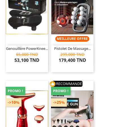
MEILLEURE OFFRE
Genouillère PowerKnee...
Pistolet De Massage...
65,000 TND
299,000 TND
53,100 TND
179,400 TND
RECOMMANDÉ
thumb_up
PROMO !
PROMO !
->10%
->25%