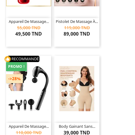
Appareil De Massage...
Pistolet De Massage À...
55,000 TND
119,000 TND
49,500 TND
89,000 TND
RECOMMANDÉ
thumb_up
PROMO !
->28%
Appareil De Massage...
Body Gainant Sans...
39,000 TND
110,000 TND