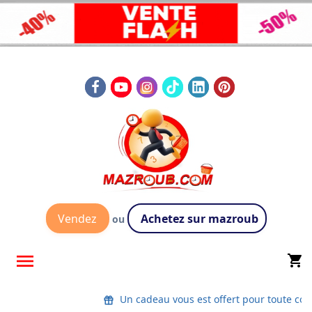
Vendez
Achetez sur mazroub
ou

shopping_cart
Un cadeau vous est offert pour toute co