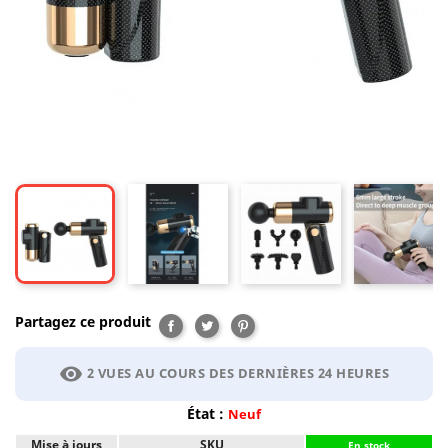
Partagez ce produit
Partager
Tweet
Pinterest
visibility
2 VUES AU COURS DES DERNIÈRES 24 HEURES
État :
Neuf
Mise à jours
SKU
En stock