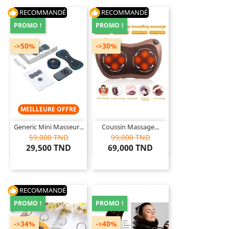
RECOMMANDÉ
RECOMMANDÉ
thumb_up
thumb_up
PROMO !
PROMO !
->50%
->30%
MEILLEURE OFFRE
Generic Mini Masseur...
Coussin Massage...
59,000 TND
99,000 TND
29,500 TND
69,000 TND
RECOMMANDÉ
thumb_up
PROMO !
PROMO !
->34%
->40%