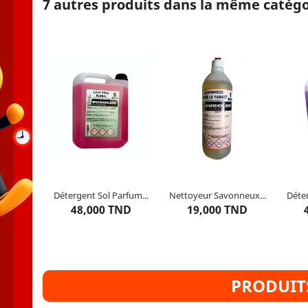
7 autres produits dans la même catégo
Propriété : Pour Sol
Pr
Capacité : 5 Litres
C
Détergent Sol Parfum...
Nettoyeur Savonneux...
Déter
5
articles restants
5
articles restants
48,000 TND
19,000 TND
PRODUITS