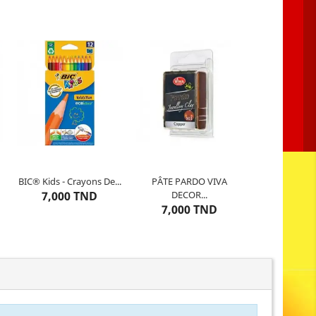
BIC® Kids - Crayons De...
PÂTE PARDO VIVA
10
articles restants
2
articles restants
7,000 TND
DECOR...
7,000 TND