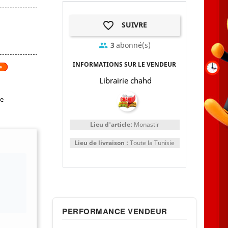
favorite_border
SUIVRE
3
abonné(s)
group
INFORMATIONS SUR LE VENDEUR
e
Librairie chahd
re
Lieu d'article:
Monastir
Lieu de livraison :
Toute la Tunisie
PERFORMANCE VENDEUR