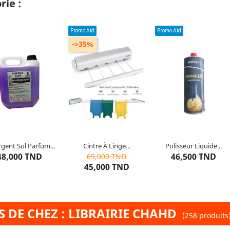
rie :
Promo Aid
Promo Aid
->35%
opriété : Pour Sol
Couleur : Blanc
Composition : VERNILUX
apacité : 5 Litres
Type de produit : Cintre à
Propriété : liquide
linge rétractable
Type de produit : toutes le
Type de produit : 3.75
surfaces
Mètres
gent Sol Parfum...
Cintre À Linge...
Polisseur Liquide...
5
articles restants
10
articles restants
5
articles restants
48,000 TND
46,500 TND
69,000 TND
45,000 TND
 DE CHEZ : LIBRAIRIE CHAHD
(258 produits