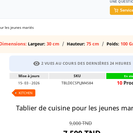
UNE QUESTI
Service
our les jeunes mariés
Dimensions:
30 cm
75 cm
100 G
Largeur:
Hauteur:
Poids:
visibility
2 VUES AU COURS DES DERNIÈRES 24 HEURES
Mise à jours
SKU
En st
10
Prod
15- 03 - 2026
TBLDECSPLJM4584
KITCHEN
Tablier de cuisine pour les jeunes mar
9,000 TND