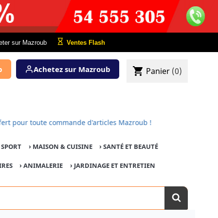
eter sur Mazroub
Ventes Flash
b
Achetez sur Mazroub
shopping_cart
Panier
(0)
est offert pour toute commande d'articles Mazroub !
E SPORT
›
MAISON & CUISINE
›
SANTÉ ET BEAUTÉ
IRES
›
ANIMALERIE
›
JARDINAGE ET ENTRETIEN