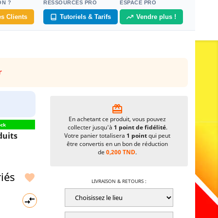
ON ?
RESSOURCES PRO
ESPACE PRO
s Clients
Tutoriels & Tarifs
Vendre plus !
r
card_giftcard
En achetant ce produit, vous pouvez
ock
collecter jusqu'à
1
point de fidélité
.
uits
Votre panier totalisera
1
point
qui peut
être convertis en un bon de réduction
de
0,200 TND
.
iés

LIVRAISON & RETOURS :
