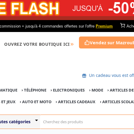
commission + jusqu'à 4 commandes offertes sur l'offre
Premium
Ach
Vendez sur Mazrou
OUVREZ VOTRE BOUTIQUE ICI
Un cadeau vous 
MATIQUE
›
TÉLÉPHONE
›
ELECTRONIQUES
›
MODE
›
ARTICLES D
 ET JEUX
›
AUTO ET MOTO
› ARTICLES CADEAUX
›
ARTICLES SCOLA