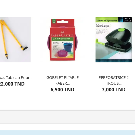
as Tableau Pour...
GOBELET PLIABLE
PERFORATRICE 2
7
articles restants
Dernier
article restant
Dernier
article restant
22,000 TND
FABER...
TROUS...
6,500 TND
7,000 TND