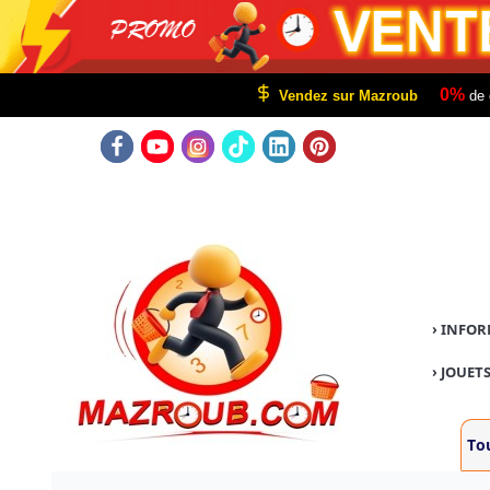
0%
Vendez sur Mazroub
de 
›
INFOR
›
JOUETS