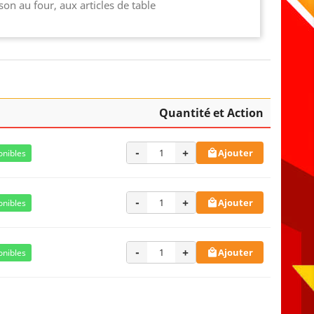
son au four, aux articles de table
Quantité et Action
-
+
Ajouter
onibles

-
+
Ajouter
onibles

-
+
Ajouter
onibles
