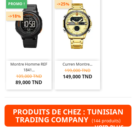
->25%
PROMO !
->18%
Montre Homme REF
Curren Montre...
1841...
199,000 TND
109,000 TND
149,000 TND
89,000 TND
PRODUITS DE CHEZ : TUNISIAN
TRADING COMPANY
(144 produits)
VOIR PLUS »