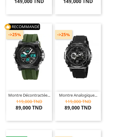
149,000 TND
149,000 TND
RECOMMANDÉ
thumb_up
->25%
->25%
Montre Décontractée...
Montre Analogique...
119,000 TND
119,000 TND
89,000 TND
89,000 TND