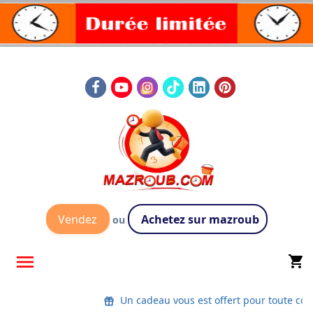
Vendez
Achetez sur mazroub
ou

shopping_cart
Un cadeau vous est offert pour toute co