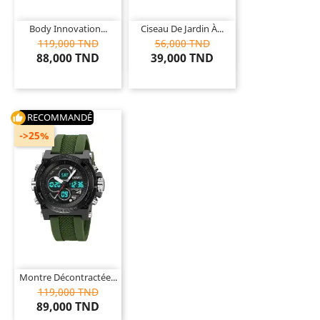
Body Innovation...
Ciseau De Jardin À...
119,000 TND
56,000 TND
88,000 TND
39,000 TND
RECOMMANDÉ
thumb_up
->25%
Montre Décontractée...
119,000 TND
89,000 TND