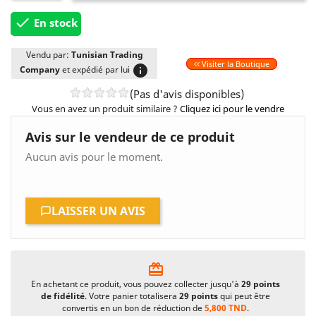

En stock
Vendu par:
Tunisian Trading
Visiter la Boutique
info
Company
et expédié par lui
(Pas d'avis disponibles)
Vous en avez un produit similaire ?
Cliquez ici pour le vendre
Avis sur le vendeur de ce produit
Aucun avis pour le moment.
LAISSER UN AVIS
card_giftcard
En achetant ce produit, vous pouvez collecter jusqu'à
29
points
de fidélité
. Votre panier totalisera
29
points
qui peut être
convertis en un bon de réduction de
5,800 TND
.