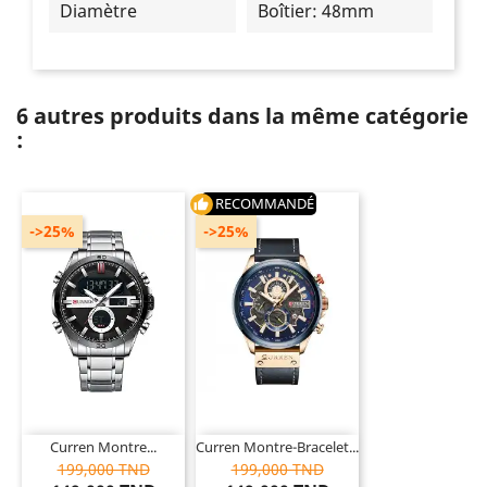
Diamètre
Boîtier: 48mm
6 autres produits dans la même catégorie
:
RECOMMANDÉ
thumb_up
->25%
->25%
Curren Montre...
Curren Montre-Bracelet...
199,000 TND
199,000 TND