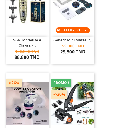
MEILLEURE OFFRE
VGR Tondeuse À
Generic Mini Masseur...
Cheveux...
59,000 TND
120,000 TND
29,500 TND
88,800 TND
->26%
PROMO !
->30%