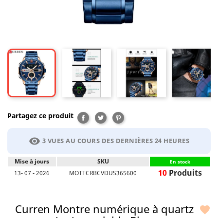
Partagez ce produit
Partager
Tweet
Pinterest
visibility
3 VUES AU COURS DES DERNIÈRES 24 HEURES
Mise à jours
SKU
En stock
10
Produits
13- 07 - 2026
MOTTCRBCVDUS365600
Curren Montre numérique à quartz
