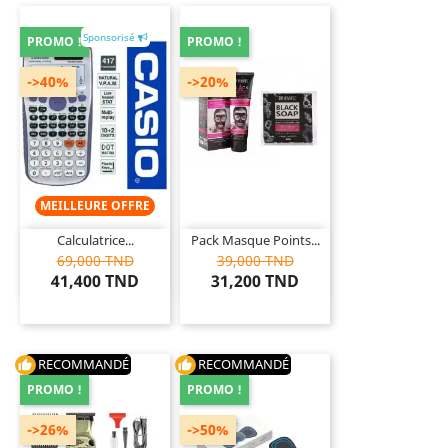
Sponsorisé
PROMO !
PROMO !
->40%
->20%
MEILLEURE OFFRE
Calculatrice...
Pack Masque Points...
69,000 TND
39,000 TND
41,400 TND
31,200 TND
RECOMMANDÉ
RECOMMANDÉ
thumb_up
thumb_up
PROMO !
PROMO !
->26%
->50%