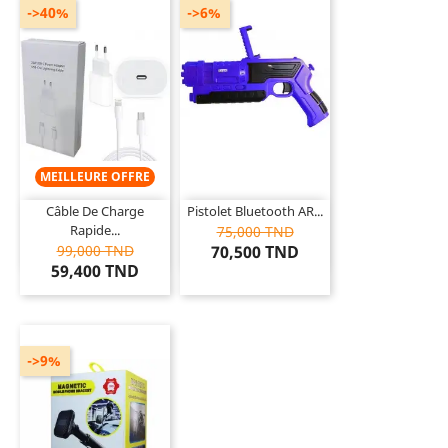
->40%
->6%
MEILLEURE OFFRE
Câble De Charge
Pistolet Bluetooth AR...
Rapide...
75,000 TND
99,000 TND
70,500 TND
59,400 TND
->9%