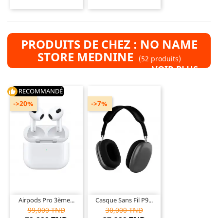
PRODUITS DE CHEZ : NO NAME
STORE MEDNINE
(52 produits)
VOIR PLUS »
RECOMMANDÉ
thumb_up
->20%
->7%
Airpods Pro 3ème...
Casque Sans Fil P9...
99,000 TND
30,000 TND