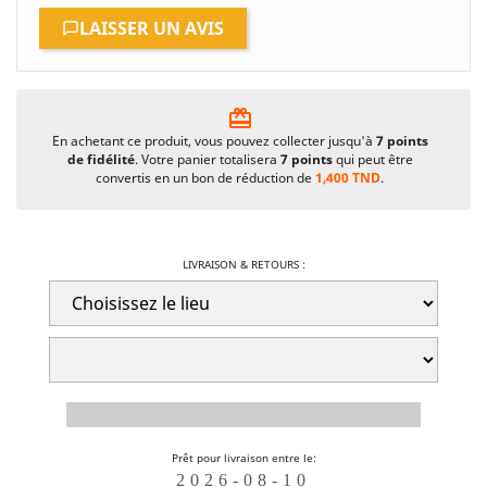
LAISSER UN AVIS
card_giftcard
En achetant ce produit, vous pouvez collecter jusqu'à
7
points
de fidélité
. Votre panier totalisera
7
points
qui peut être
convertis en un bon de réduction de
1,400 TND
.
LIVRAISON & RETOURS :
Prêt pour livraison entre le: