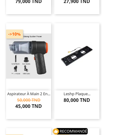
79,000 TND
27,900 TND
->10%
Aspirateur À Main 2 En...
Leshp Plaque...
80,000 TND
50,000 TND
45,000 TND
RECOMMANDÉ
thumb_up