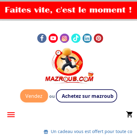
Vendez
Achetez sur mazroub
ou

shopping_cart
Un cadeau vous est offert pour toute co