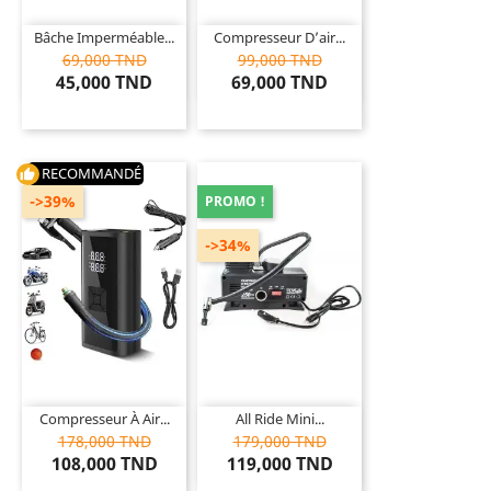
Bâche Imperméable...
Compresseur D’air...
69,000 TND
99,000 TND
45,000 TND
69,000 TND
RECOMMANDÉ
thumb_up
->39%
PROMO !
->34%
Compresseur À Air...
All Ride Mini...
178,000 TND
179,000 TND
108,000 TND
119,000 TND