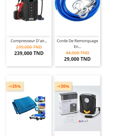
Compresseur D’air...
Corde De Remorquage
En...
299,000 TND
239,000 TND
44,000 TND
29,000 TND
->35%
->30%