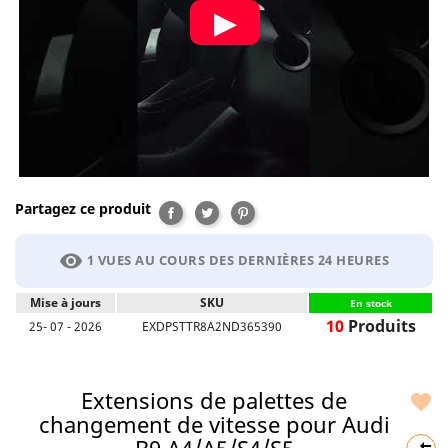
Partagez ce produit
Partager
Tweet
Pinterest
visibility
1 VUES AU COURS DES DERNIÈRES 24 HEURES
Mise à jours
SKU
En stock
10
Produits
25- 07 - 2026
EXDPSTTR8A2ND365390
Extensions de palettes de

changement de vitesse pour Audi