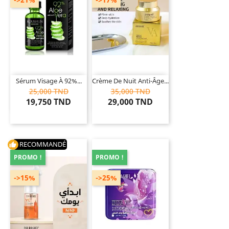
Sérum Visage À 92%...
Crème De Nuit Anti-Âge...
25,000 TND
35,000 TND
19,750 TND
29,000 TND
RECOMMANDÉ
thumb_up
PROMO !
PROMO !
->15%
->25%