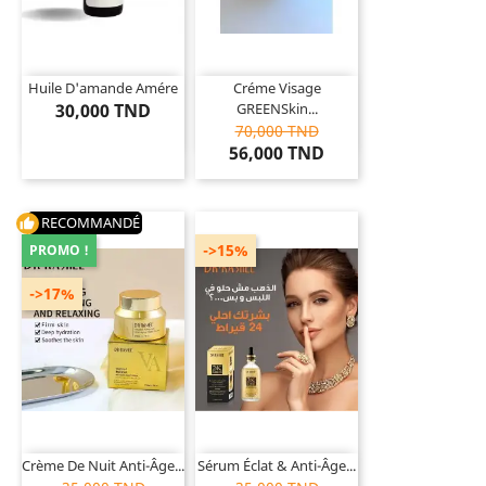
Huile D'amande Amére
Créme Visage
30,000 TND
GREENSkin...
70,000 TND
56,000 TND
RECOMMANDÉ
thumb_up
->15%
PROMO !
->17%
Crème De Nuit Anti-Âge...
Sérum Éclat & Anti-Âge...