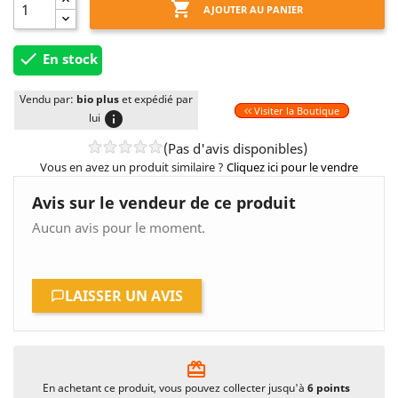

AJOUTER AU PANIER

En stock
Vendu par:
bio plus
et expédié par
Visiter la Boutique
info
lui
(Pas d'avis disponibles)
Vous en avez un produit similaire ?
Cliquez ici pour le vendre
Avis sur le vendeur de ce produit
Aucun avis pour le moment.
LAISSER UN AVIS
card_giftcard
En achetant ce produit, vous pouvez collecter jusqu'à
6
points