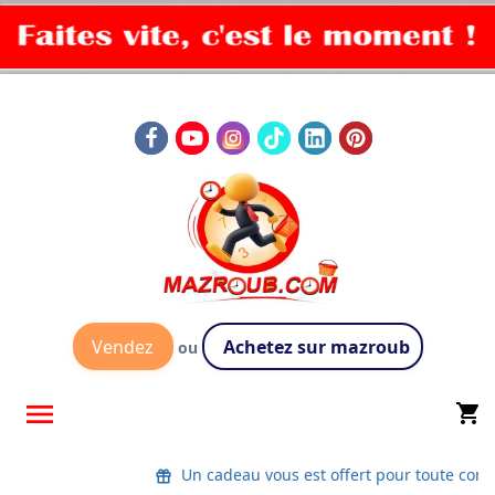
Vendez
Achetez sur mazroub
ou

shopping_cart
Un cadeau vous est offert pour toute co