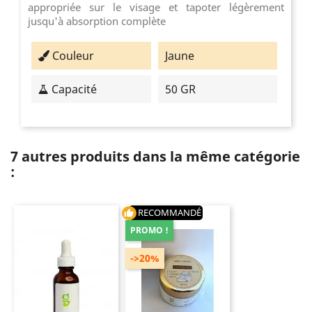
appropriée sur le visage et tapoter légèrement
jusqu'à absorption complète
Couleur
Jaune
Capacité
50 GR
7 autres produits dans la même catégorie
:
RECOMMANDÉ
thumb_up
PROMO !
->20%