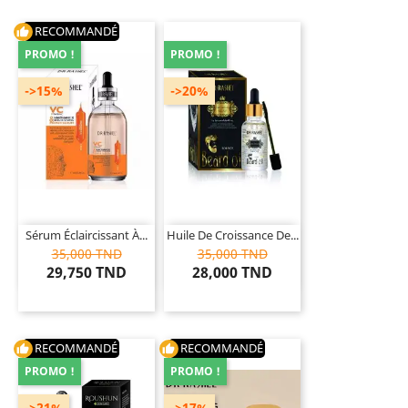
RECOMMANDÉ
thumb_up
PROMO !
PROMO !
->15%
->20%
Sérum Éclaircissant À...
Huile De Croissance De...
35,000 TND
35,000 TND
29,750 TND
28,000 TND
RECOMMANDÉ
RECOMMANDÉ
thumb_up
thumb_up
PROMO !
PROMO !
->21%
->17%