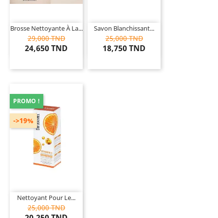
Brosse Nettoyante À La...
Savon Blanchissant...
29,000 TND
25,000 TND
24,650 TND
18,750 TND
PROMO !
->19%
Nettoyant Pour Le...
25,000 TND
20,250 TND