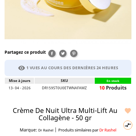
Partagez ce produit
Partager
Tweet
Pinterest
visibility
1 VUES AU COURS DES DERNIÈRES 24 HEURES
Mise à jours
SKU
En stock
10
Produits
13- 04 - 2026
DR159ST0U0ETWNAFAMZ
Crème De Nuit Ultra Multi-Lift Au

Collagène - 50 gr

|
Marque:
Produits similaires par
Dr Rashel
Dr Rashel